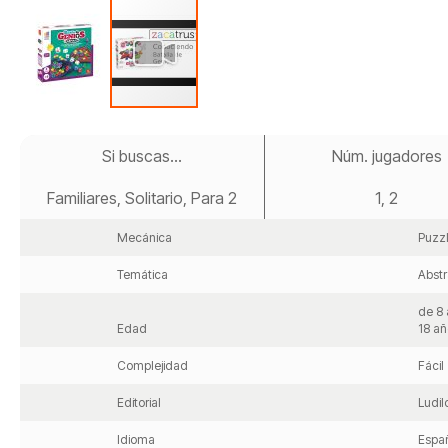
Saltar
al
Si buscas...
Núm. jugadores
comienzo
de
Familiares, Solitario, Para 2
1, 2
la
galería
de
Mecánica
Puzz
imágenes
Temática
Abstr
de 8 
Edad
18 añ
Complejidad
Fácil
Editorial
Ludil
Idioma
Espa