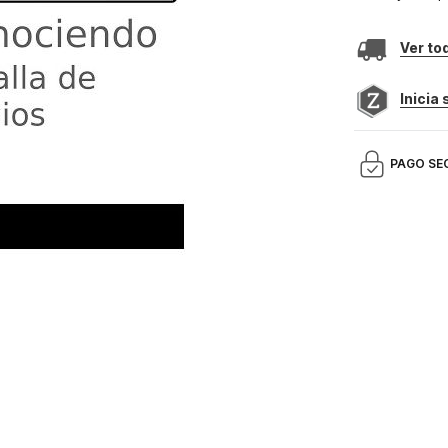
Ver to
Inicia
PAGO SE