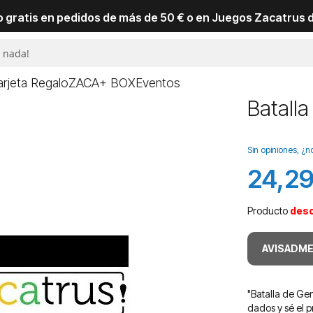
io gratis en pedidos de más de 50 € o en Juegos Zacatrus 
arjeta Regalo
ZACA+ BOX
Eventos
Batall
Sin opiniones, ¿n
24,29
Producto
des
AVISADME
"Batalla de Gen
dados y sé el p