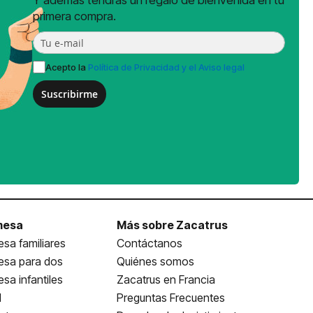
Y además tendrás un regalo de bienvenida en tu
primera compra.
Acepto la
Política de Privacidad y el Aviso legal
Suscribirme
mesa
Más sobre Zacatrus
sa familiares
Contáctanos
esa para dos
Quiénes somos
sa infantiles
Zacatrus en Francia
l
Preguntas Frecuentes