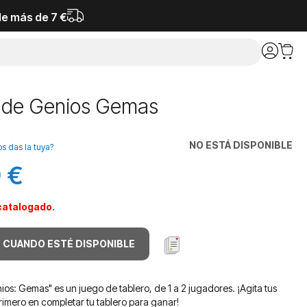
de más de 7 €
a de Genios Gemas
NO ESTÁ DISPONIBLE
os das la tuya?
 €
catalogado
.
 CUANDO ESTÉ DISPONIBLE
ios: Gemas" es un juego de tablero, de 1 a 2 jugadores. ¡Agita tus
rimero en completar tu tablero para ganar!