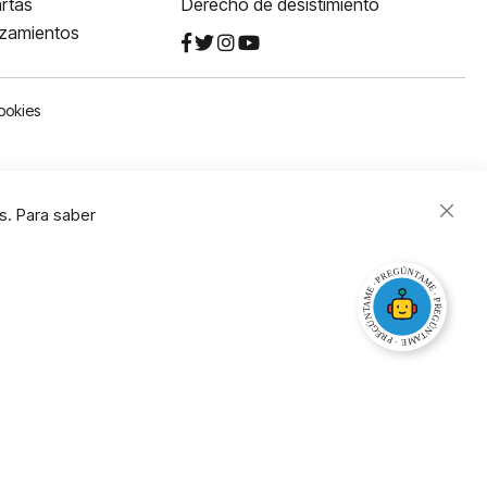
rtas
Derecho de desistimiento
nzamientos
ookies
s. Para saber
Close
Cooki
Bar