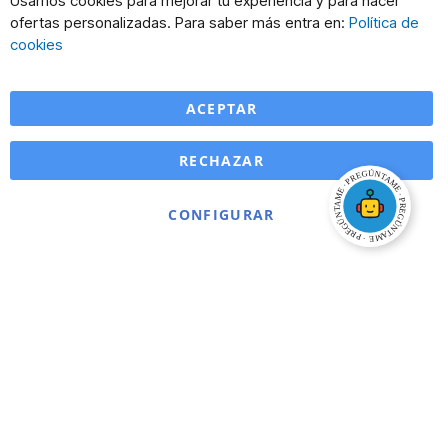
Usamos cookies para mejorar tu experiencia y para hacer
Co
ofertas personalizadas. Para saber más entra en:
Política de
Ba
cookies
ACEPTAR
RECHAZAR
CONFIGURAR