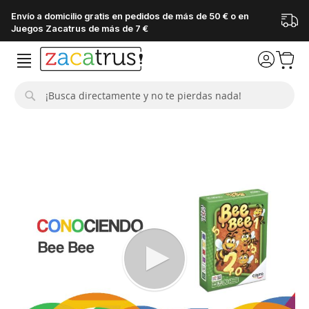
Envío a domicilio gratis en pedidos de más de 50 € o en
Juegos Zacatrus de más de 7 €
Buscar
Saltar
al
final
de
la
galería
de
imágenes