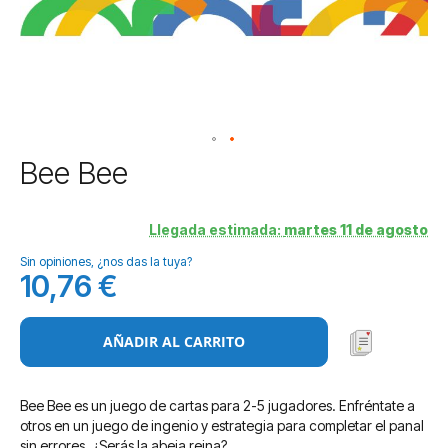
Saltar
Bee Bee
al
comienzo
de
Llegada estimada:
martes 11 de agosto
la
Sin opiniones, ¿nos das la tuya?
galería
10,76 €
de
imágenes
AÑADIR AL CARRITO
Bee Bee es un juego de cartas para 2-5 jugadores. Enfréntate a
otros en un juego de ingenio y estrategia para completar el panal
sin errores. ¿Serás la abeja reina?