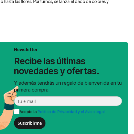
hasta las flores. Por turnos, se lanza el dado de colores y
Newsletter
Recibe las últimas
novedades y ofertas.
Y además tendrás un regalo de bienvenida en tu
primera compra.
Acepto la
Política de Privacidad y el Aviso legal
Suscribirme