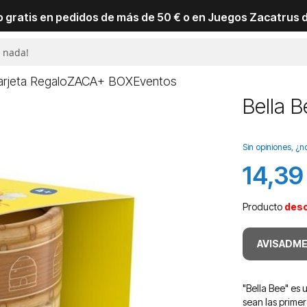
io gratis en pedidos de más de 50 € o en Juegos Zacatrus 
arjeta Regalo
ZACA+ BOX
Eventos
Bella B
Sin opiniones, ¿n
14,39
Producto
des
AVISADME
"Bella Bee" es 
sean las primer