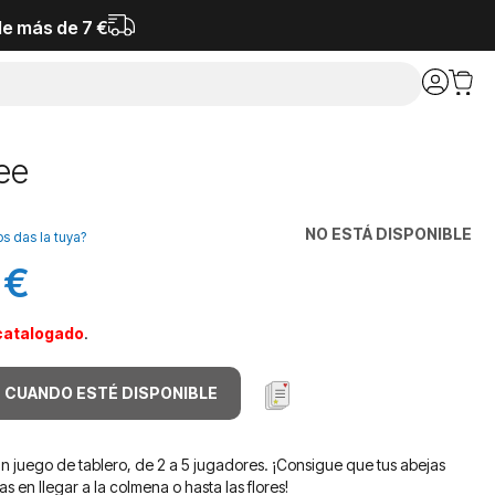
de más de 7 €
ee
NO ESTÁ DISPONIBLE
os das la tuya?
 €
catalogado
.
 CUANDO ESTÉ DISPONIBLE
un juego de tablero, de 2 a 5 jugadores. ¡Consigue que tus abejas
as en llegar a la colmena o hasta las flores!