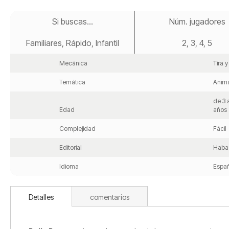
Saltar
al
Si buscas...
Núm. jugadores
comienzo
de
Familiares, Rápido, Infantil
2, 3, 4, 5
la
galería
de
Mecánica
Tira 
imágenes
Temática
Anim
de 3 
Edad
años
Complejidad
Fácil
Editorial
Haba
Idioma
Españ
Detalles
comentarios