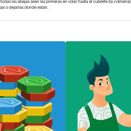
s las abejas sean las primeras en volar hasta el cubilete (la colmena) o 
jas o dejarlas donde están.