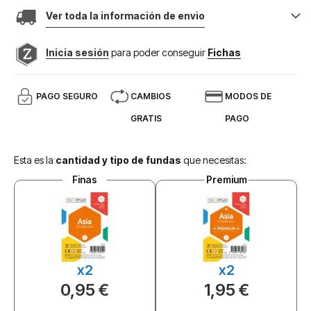
Ver toda la información de envio
Inicia sesión
para poder conseguir
Fichas
PAGO SEGURO
CAMBIOS
MODOS DE
GRATIS
PAGO
Esta es la
cantidad y tipo de fundas
que necesitas:
Finas
Premium
x2
x2
0,95 €
1,95 €