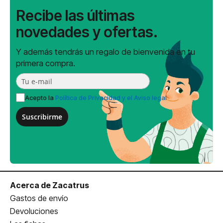
Recibe las últimas
novedades y ofertas.
Y además tendrás un regalo de bienvenida en tu
primera compra.
Acepto la
Política de Privacidad y el Aviso legal
Suscribirme
Acerca de Zacatrus
Gastos de envío
Devoluciones