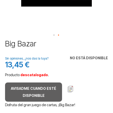
Saltar
Big Bazar
al
comienzo
de
NO ESTÁ DISPONIBLE
Sin opiniones, ¿nos das la tuya?
la
13,45 €
galería
de
Producto
descatalogado
.
imágenes
AVISADME CUANDO ESTÉ
DISPONIBLE
Disfruta del gran juego de cartas, ¡Big Bazar!