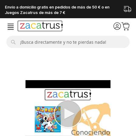
Envío a domicilio gratis en pedidos de más de 50 € o en
Juegos Zacatrus de más de 7 €
Buscar
Saltar
al
final
de
la
galería
de
imágenes