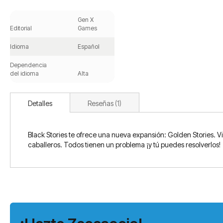
Saltar
al
Gen X
comienzo
Editorial
Games
de
la
Idioma
Español
galería
de
Dependencia
imágenes
del idioma
Alta
Detalles
Reseñas
1
Black Stories te ofrece una nueva expansión: Golden Stories. V
caballeros. Todos tienen un problema ¡y tú puedes resolverlos!