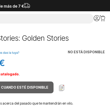
de más de 7 €
tories: Golden Stories
NO ESTÁ DISPONIBLE
os das la tuya?
 €
catalogado
.
 CUANDO ESTÉ DISPONIBLE
as acerca del pasado que te mantendrán en vilo.