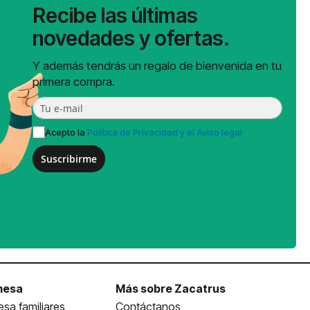
Recibe las últimas
novedades y ofertas.
Y además tendrás un regalo de bienvenida en tu
primera compra.
Acepto la
Política de Privacidad y el Aviso legal
Suscribirme
mesa
Más sobre Zacatrus
sa familiares
Contáctanos