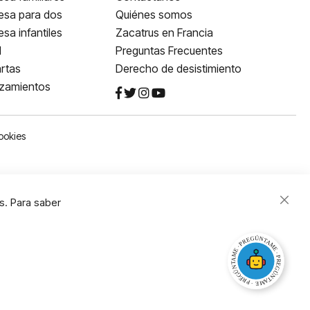
esa para dos
Quiénes somos
sa infantiles
Zacatrus en Francia
l
Preguntas Frecuentes
rtas
Derecho de desistimiento
nzamientos
ookies
s. Para saber
Close
Cooki
Bar