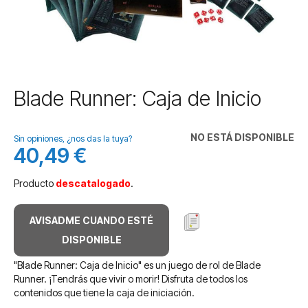
Saltar
Blade Runner: Caja de Inicio
al
comienzo
de
NO ESTÁ DISPONIBLE
Sin opiniones, ¿nos das la tuya?
la
40,49 €
galería
de
Producto
descatalogado
.
imágenes
AVISADME CUANDO ESTÉ
DISPONIBLE
"Blade Runner: Caja de Inicio" es un juego de rol de Blade
Runner. ¡Tendrás que vivir o morir! Disfruta de todos los
contenidos que tiene la caja de iniciación.