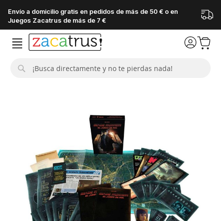
Envío a domicilio gratis en pedidos de más de 50 € o en
Juegos Zacatrus de más de 7 €
Buscar
Saltar
al
final
de
la
galería
de
imágenes