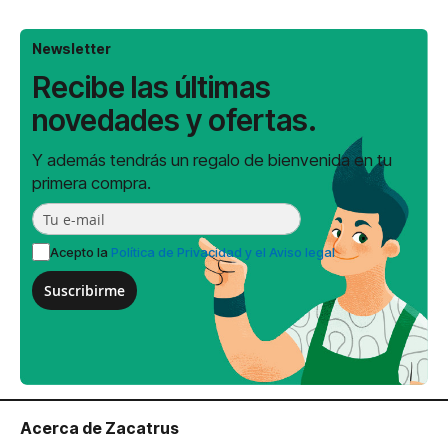
Newsletter
Recibe las últimas
novedades y ofertas.
Y además tendrás un regalo de bienvenida en tu
primera compra.
Acepto la
Política de Privacidad y el Aviso legal
Suscribirme
Acerca de Zacatrus