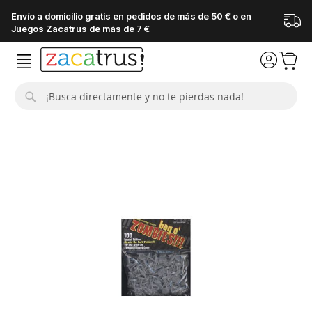
Envío a domicilio gratis en pedidos de más de 50 € o en
Juegos Zacatrus de más de 7 €
Buscar
Saltar
al
final
de
la
galería
de
imágenes