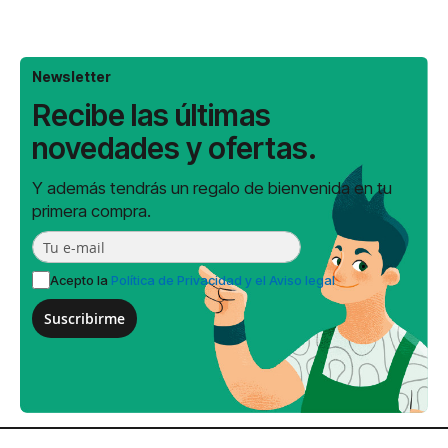
Newsletter
Recibe las últimas
novedades y ofertas.
Y además tendrás un regalo de bienvenida en tu
primera compra.
Acepto la
Política de Privacidad y el Aviso legal
Suscribirme