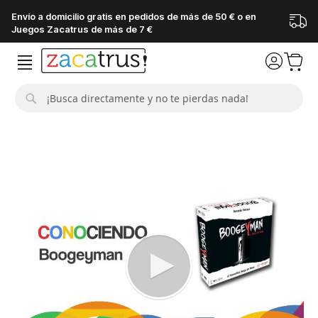
Envío a domicilio gratis en pedidos de más de 50 € o en
Juegos Zacatrus de más de 7 €
Buscar
Saltar
al
final
de
la
galería
de
imágenes