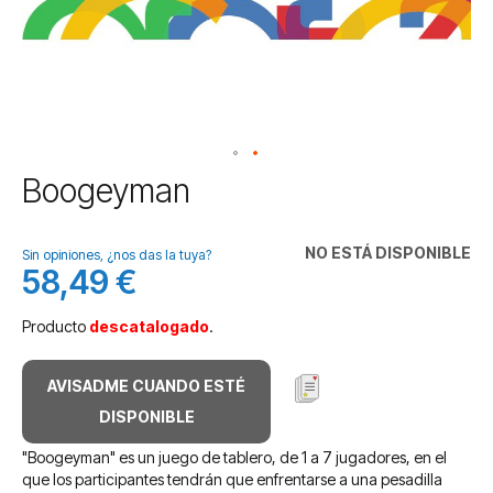
Saltar
Boogeyman
al
comienzo
de
NO ESTÁ DISPONIBLE
Sin opiniones, ¿nos das la tuya?
la
58,49 €
galería
de
Producto
descatalogado
.
imágenes
AVISADME CUANDO ESTÉ
DISPONIBLE
"Boogeyman" es un juego de tablero, de 1 a 7 jugadores, en el
que los participantes tendrán que enfrentarse a una pesadilla