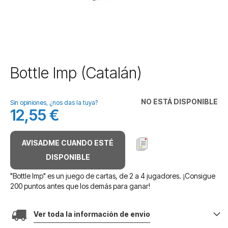
Saltar
Bottle Imp (Catalán)
al
comienzo
de
NO ESTÁ DISPONIBLE
Sin opiniones, ¿nos das la tuya?
la
12,55 €
galería
de
imágenes
AVISADME CUANDO ESTÉ
DISPONIBLE
"Bottle Imp" es un juego de cartas, de 2 a 4 jugadores. ¡Consigue
200 puntos antes que los demás para ganar!
Ver toda la información de envio