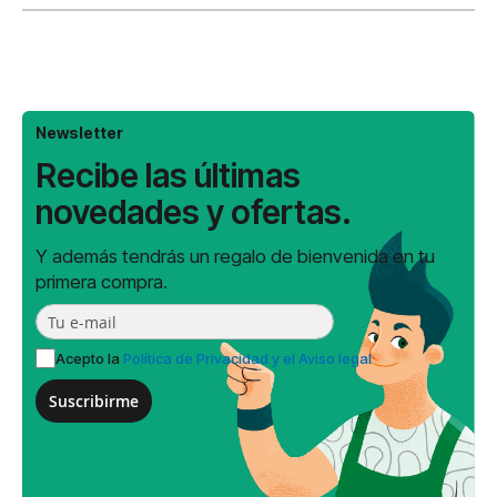
Newsletter
Recibe las últimas
novedades y ofertas.
Y además tendrás un regalo de bienvenida en tu
primera compra.
Acepto la
Política de Privacidad y el Aviso legal
Suscribirme