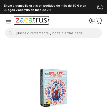
Envío a domicilio gratis en pedidos de más de 50 € o en
Juegos Zacatrus de más de 7 €
Buscar
Saltar
al
final
de
la
galería
de
imágenes