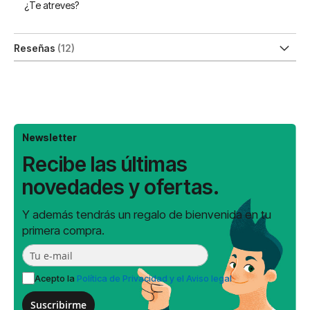
¿Te atreves?
Reseñas
12
Newsletter
Recibe las últimas
novedades y ofertas.
Y además tendrás un regalo de bienvenida en tu
primera compra.
Acepto la
Política de Privacidad y el Aviso legal
Suscribirme