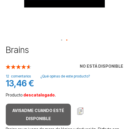
Saltar
Brains
al
comienzo
de
NO ESTÁ DISPONIBLE
Valoración:
la
93
100
% of
galería
12
comentarios
¿Qué opinas de este producto?
13,46 €
de
imágenes
Producto
descatalogado
.
AVISADME CUANDO ESTÉ
DISPONIBLE