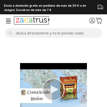
Envío a domicilio gratis en pedidos de más de 50 € o en
Juegos Zacatrus de más de 7 €
Buscar
Saltar
al
final
de
la
galería
de
imágenes