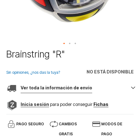
Saltar
Brainstring "R"
al
comienzo
de
NO ESTÁ DISPONIBLE
Sin opiniones, ¿nos das la tuya?
la
galería
Ver toda la información de envio
de
imágenes
Inicia sesión
para poder conseguir
Fichas
PAGO SEGURO
CAMBIOS
MODOS DE
GRATIS
PAGO