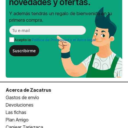
novedades y ofertas.
Y además tendrás un regalo de bienvenida en tu
primera compra.
Acepto la
Política de Privacidad y el Aviso legal
Suscribirme
Acerca de Zacatrus
Gastos de envío
Devoluciones
Las fichas
Plan Amigo
Canjear Tarjezaca