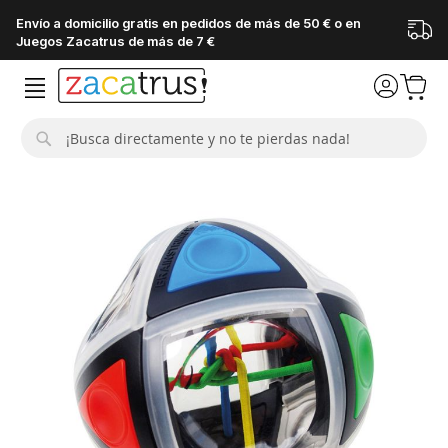
Envío a domicilio gratis en pedidos de más de 50 € o en
Juegos Zacatrus de más de 7 €
Buscar
Saltar
al
final
de
la
galería
de
imágenes