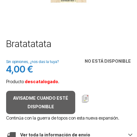
Saltar
Bratatatata
al
comienzo
de
NO ESTÁ DISPONIBLE
Sin opiniones, ¿nos das la tuya?
la
4,00 €
galería
de
Producto
descatalogado
.
imágenes
AVISADME CUANDO ESTÉ
DISPONIBLE
Continúa con la guerra de topos con esta nueva expansión.
Ver toda la información de envio