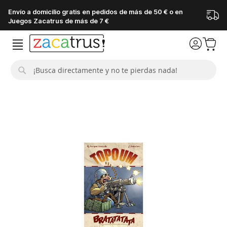
Envío a domicilio gratis en pedidos de más de 50 € o en
Juegos Zacatrus de más de 7 €
Buscar
Saltar
al
final
de
la
galería
de
imágenes