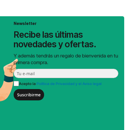
Newsletter
Recibe las últimas
novedades y ofertas.
Y además tendrás un regalo de bienvenida en tu
primera compra.
Acepto la
Política de Privacidad y el Aviso legal
Suscribirme