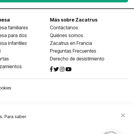
mesa
Más sobre Zacatrus
sa familiares
Contáctanos
esa para dos
Quiénes somos
sa infantiles
Zacatrus en Francia
l
Preguntas Frecuentes
rtas
Derecho de desistimiento
nzamientos
ookies
s. Para saber
Close
Cooki
Bar