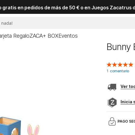
io gratis en pedidos de más de 50 € o en Juegos Zacatrus 
arjeta Regalo
ZACA+ BOX
Eventos
Bunny 
Valoración:
100
100
% of
1
comentario
Ver to
Inicia
PAGO SE