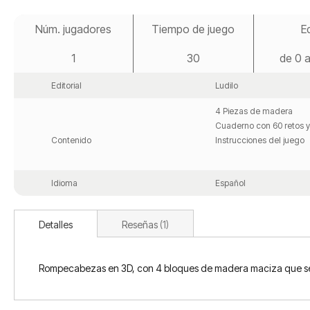
Saltar
al
Núm. jugadores
Tiempo de juego
E
comienzo
de
1
30
de 0 
la
galería
de
Editorial
Ludilo
imágenes
4 Piezas de madera
Cuaderno con 60 retos y
Contenido
Instrucciones del juego
Idioma
Español
Detalles
Reseñas
1
Rompecabezas en 3D, con 4 bloques de madera maciza que se 