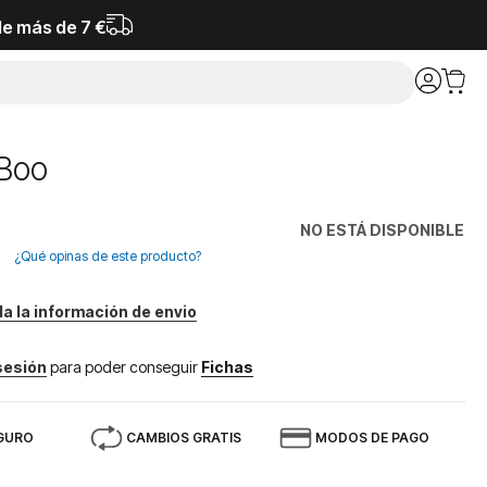
de más de 7 €
Boo
NO ESTÁ DISPONIBLE
¿Qué opinas de este producto?
da la información de envio
 sesión
para poder conseguir
Fichas
GURO
CAMBIOS GRATIS
MODOS DE PAGO