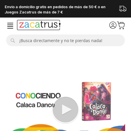
Envío a domicilio gratis en pedidos de más de 50 € o en
Juegos Zacatrus de más de 7 €
Buscar
Saltar
al
final
de
la
galería
de
imágenes