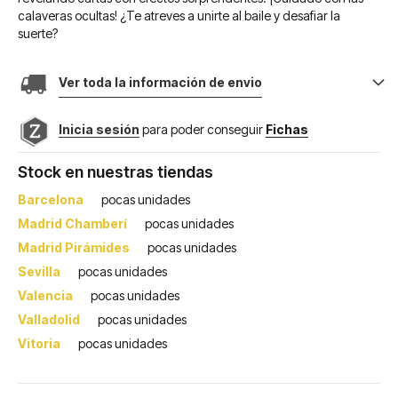
calaveras ocultas! ¿Te atreves a unirte al baile y desafiar la
suerte?
Ver toda la información de envio
Inicia sesión
para poder conseguir
Fichas
Stock en nuestras tiendas
Barcelona
pocas unidades
Madrid Chamberí
pocas unidades
Madrid Pirámides
pocas unidades
Sevilla
pocas unidades
Valencia
pocas unidades
Valladolid
pocas unidades
Vitoria
pocas unidades