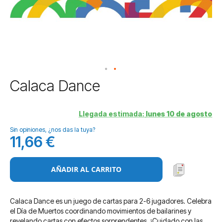
Saltar
Calaca Dance
al
comienzo
de
Llegada estimada:
lunes 10 de agosto
la
Sin opiniones, ¿nos das la tuya?
galería
11,66 €
de
imágenes
AÑADIR AL CARRITO
Calaca Dance es un juego de cartas para 2-6 jugadores. Celebra
el Día de Muertos coordinando movimientos de bailarines y
revelando cartas con efectos sorprendentes. ¡Cuidado con las