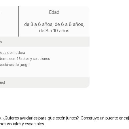
o
Edad
de 3 a 6 años, de 6 a 8 años,
de 8 a 10 años
o
iezas de madera
erno con 48 retos y soluciones
rucciones del juego
ñol
s. ¿Quieres ayudarles para que estén juntos? ¡Construye un puente encaja
es visuales y espaciales.