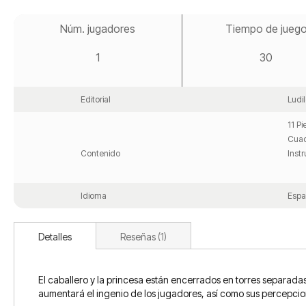
Saltar
al
Núm. jugadores
Tiempo de jueg
comienzo
de
1
30
la
galería
de
imágenes
Editorial
Ludil
11 P
Cuad
Contenido
Inst
Idioma
Espa
Detalles
Reseñas
1
El caballero y la princesa están encerrados en torres separada
aumentará el ingenio de los jugadores, así como sus percepcion