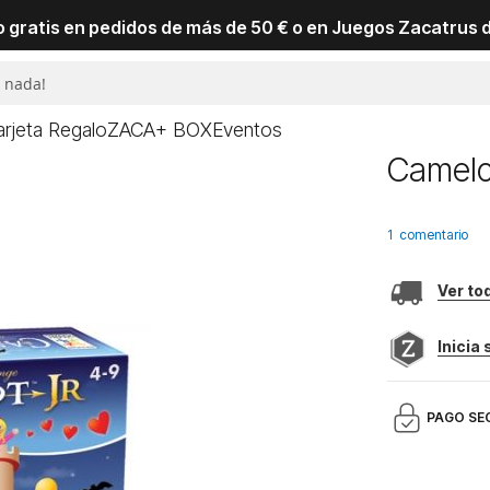
io gratis en pedidos de más de 50 € o en Juegos Zacatrus 
arjeta Regalo
ZACA+ BOX
Eventos
Camelo
1
comentario
Ver to
Inicia
PAGO SE