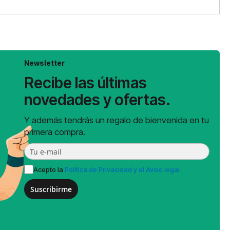
Newsletter
Recibe las últimas
novedades y ofertas.
Y además tendrás un regalo de bienvenida en tu
primera compra.
Acepto la
Política de Privacidad y el Aviso legal
Suscribirme