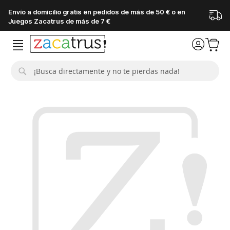
Envío a domicilio gratis en pedidos de más de 50 € o en
Juegos Zacatrus de más de 7 €
Buscar
Saltar
al
final
de
la
galería
de
imágenes