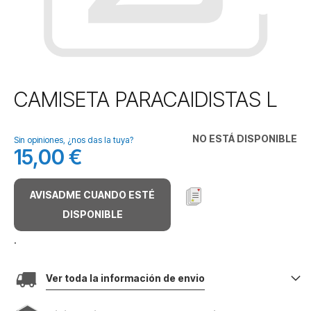
Saltar
CAMISETA PARACAIDISTAS L
al
comienzo
de
NO ESTÁ DISPONIBLE
Sin opiniones, ¿nos das la tuya?
la
15,00 €
galería
de
imágenes
AVISADME CUANDO ESTÉ
DISPONIBLE
.
Ver toda la información de envio