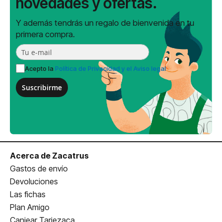
novedades y ofertas.
Y además tendrás un regalo de bienvenida en tu
primera compra.
Acepto la
Política de Privacidad y el Aviso legal
Suscribirme
Acerca de Zacatrus
Gastos de envío
Devoluciones
Las fichas
Plan Amigo
Canjear Tarjezaca