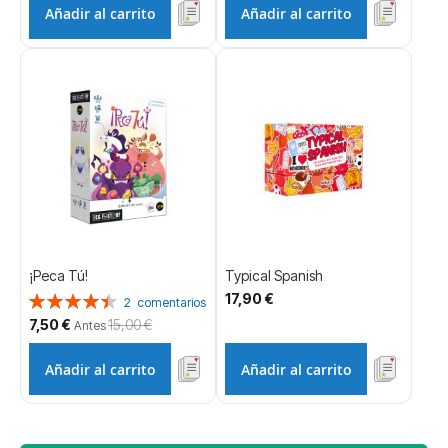
Añadir al carrito
Añadir al carrito
¡Peca Tú!
Typical Spanish
17,90 €
Valoración:
2
comentarios
90%
Precio
7,50 €
15,00 €
Antes
especial
Añadir al carrito
Añadir al carrito