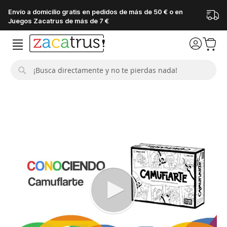
Envío a domicilio gratis en pedidos de más de 50 € o en
Juegos Zacatrus de más de 7 €
Buscar
Saltar
al
final
de
la
galería
de
imágenes