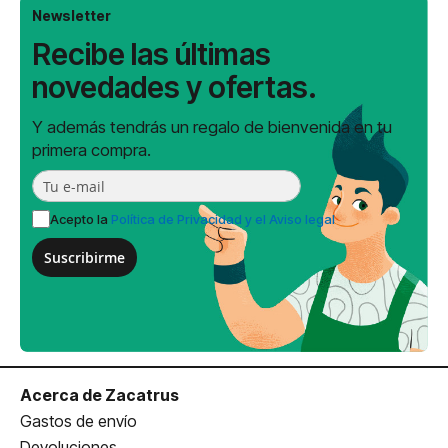
Newsletter
Recibe las últimas
novedades y ofertas.
Y además tendrás un regalo de bienvenida en tu
primera compra.
Acepto la
Política de Privacidad y el Aviso legal
Suscribirme
Acerca de Zacatrus
Gastos de envío
Devoluciones