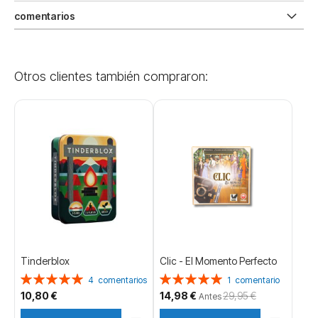
comentarios
Otros clientes también compraron:
Tinderblox
Clic - El Momento Perfecto
Valoración:
Valoración:
4
comentarios
1
comentario
100%
100%
Precio
10,80 €
14,98 €
29,95 €
Antes
especial