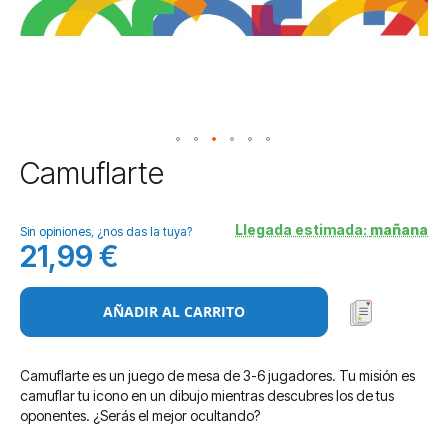
Saltar
Camuflarte
al
comienzo
de
Llegada estimada:
mañana
Sin opiniones, ¿nos das la tuya?
la
21,99 €
galería
de
imágenes
AÑADIR AL CARRITO
Camuflarte es un juego de mesa de 3-6 jugadores. Tu misión es
camuflar tu icono en un dibujo mientras descubres los de tus
oponentes. ¿Serás el mejor ocultando?