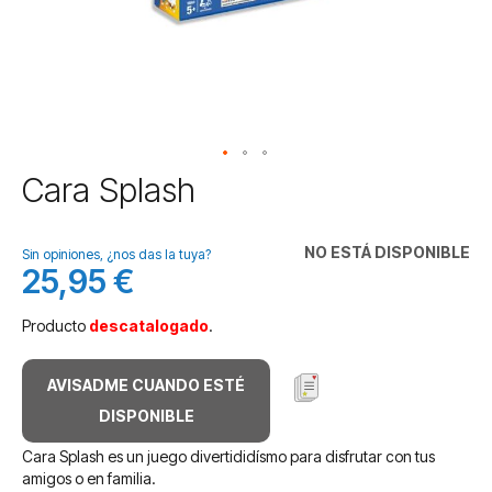
Saltar
Cara Splash
al
comienzo
de
NO ESTÁ DISPONIBLE
Sin opiniones, ¿nos das la tuya?
la
25,95 €
galería
de
Producto
descatalogado
.
imágenes
AVISADME CUANDO ESTÉ
DISPONIBLE
Cara Splash es un juego divertididísmo para disfrutar con tus
amigos o en familia.