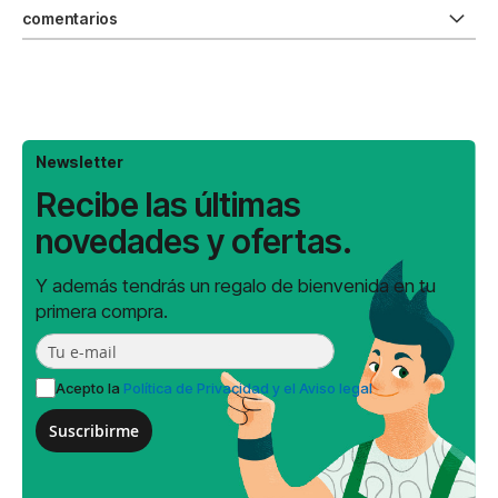
comentarios
Newsletter
Recibe las últimas
novedades y ofertas.
Y además tendrás un regalo de bienvenida en tu
primera compra.
Acepto la
Política de Privacidad y el Aviso legal
Suscribirme