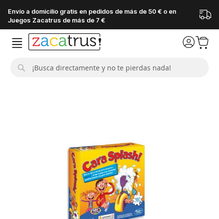
Envío a domicilio gratis en pedidos de más de 50 € o en
Juegos Zacatrus de más de 7 €
Buscar
Saltar
al
final
de
la
galería
de
imágenes