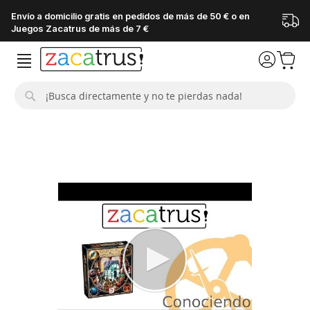
Envío a domicilio gratis en pedidos de más de 50 € o en
Juegos Zacatrus de más de 7 €
Buscar
Saltar
al
final
de
la
galería
de
imágenes