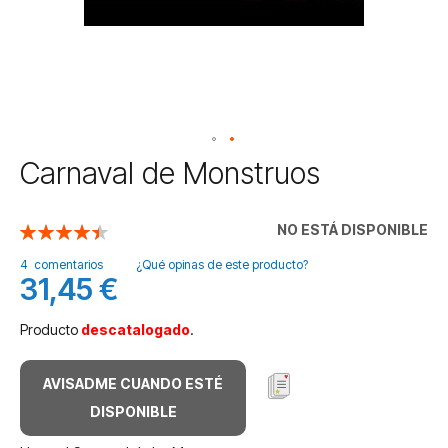
Saltar
Carnaval de Monstruos
al
comienzo
de
NO ESTÁ DISPONIBLE
Valoración:
la
90
100
% of
galería
4
comentarios
¿Qué opinas de este producto?
31,45 €
de
imágenes
Producto
descatalogado
.
AVISADME CUANDO ESTÉ
DISPONIBLE