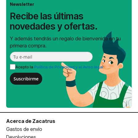
Newsletter
Recibe las últimas
novedades y ofertas.
Y además tendrás un regalo de bienvenida en tu
primera compra.
Acepto la
Política de Privacidad y el Aviso legal
Suscribirme
Acerca de Zacatrus
Gastos de envío
Devoluciones