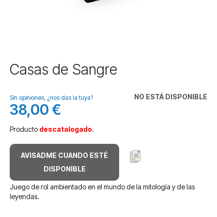
Saltar
Casas de Sangre
al
comienzo
de
NO ESTÁ DISPONIBLE
Sin opiniones, ¿nos das la tuya?
la
38,00 €
galería
de
Producto
descatalogado
.
imágenes
AVISADME CUANDO ESTÉ
DISPONIBLE
Juego de rol ambientado en el mundo de la mitología y de las
leyendas.