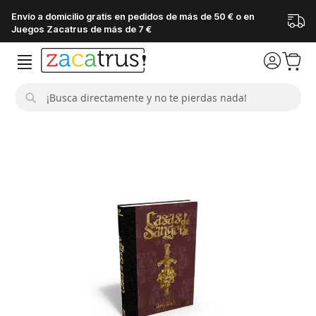
Envío a domicilio gratis en pedidos de más de 50 € o en
Juegos Zacatrus de más de 7 €
Buscar
Saltar
al
final
de
la
galería
de
imágenes