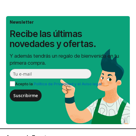
Newsletter
Recibe las últimas
novedades y ofertas.
Y además tendrás un regalo de bienvenida en tu
primera compra.
Acepto la
Política de Privacidad y el Aviso legal
Suscribirme