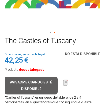
Saltar
The Castles of Tuscany
al
comienzo
de
NO ESTÁ DISPONIBLE
Sin opiniones, ¿nos das la tuya?
la
42,25 €
galería
de
Producto
descatalogado
.
imágenes
AVISADME CUANDO ESTÉ
DISPONIBLE
"Castles of Tuscany" es un juego de tablero, de 2 a 4
participantes, en el que tendréis que conseguir que vuestra