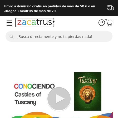
Envío a domicilio gratis en pedidos de más de 50 € o en
Juegos Zacatrus de más de 7 €
Buscar
Saltar
al
final
de
la
galería
de
imágenes