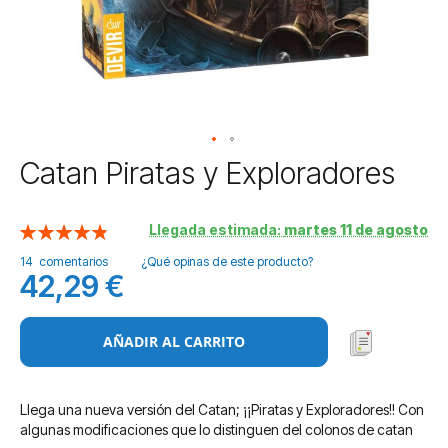
Saltar
Catan Piratas y Exploradores
al
comienzo
de
Llegada estimada:
martes 11 de agosto
Valoración:
la
98
100
% of
14
comentarios
¿Qué opinas de este producto?
galería
42,29 €
de
imágenes
AÑADIR AL CARRITO
Llega una nueva versión del Catan; ¡¡Piratas y Exploradores!! Con
algunas modificaciones que lo distinguen del colonos de catan