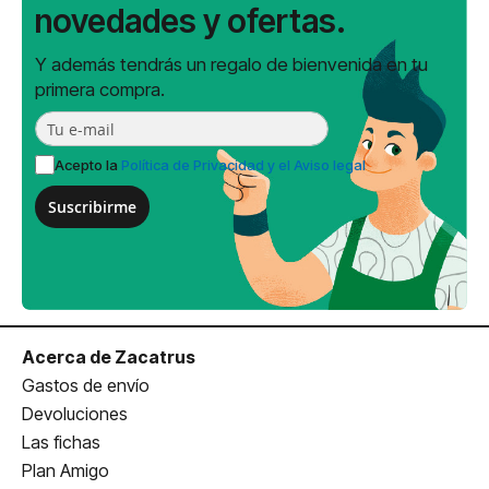
novedades y ofertas.
Y además tendrás un regalo de bienvenida en tu
primera compra.
Acepto la
Política de Privacidad y el Aviso legal
Suscribirme
Acerca de Zacatrus
Gastos de envío
Devoluciones
Las fichas
Plan Amigo