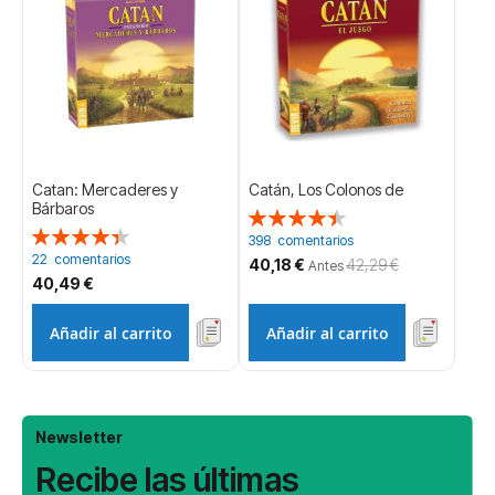
Catan: Mercaderes y
Catán, Los Colonos de
Bárbaros
Valoración:
Valoración:
90%
398
comentarios
89%
22
comentarios
Precio
40,18 €
42,29 €
Antes
especial
40,49 €
Añadir al carrito
Añadir al carrito
Newsletter
Recibe las últimas