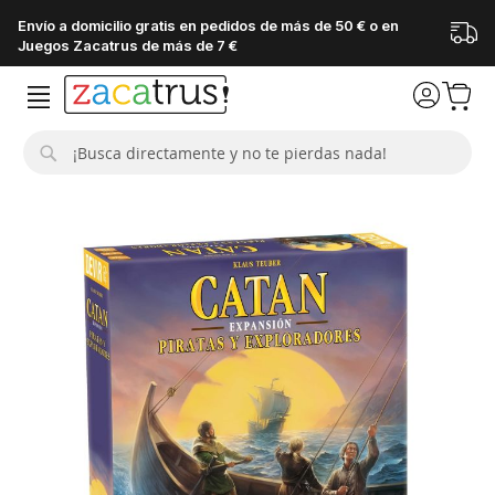
Envío a domicilio gratis en pedidos de más de 50 € o en
Juegos Zacatrus de más de 7 €
Buscar
Saltar
al
final
de
la
galería
de
imágenes