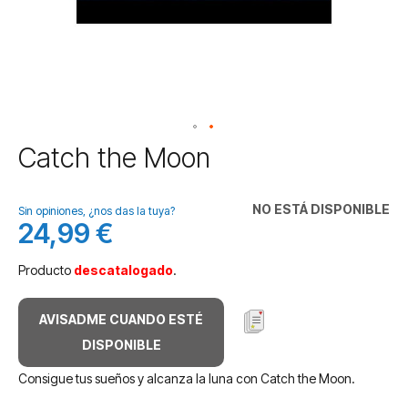
Saltar
Catch the Moon
al
comienzo
de
NO ESTÁ DISPONIBLE
Sin opiniones, ¿nos das la tuya?
la
24,99 €
galería
de
Producto
descatalogado
.
imágenes
AVISADME CUANDO ESTÉ
DISPONIBLE
Consigue tus sueños y alcanza la luna con Catch the Moon.