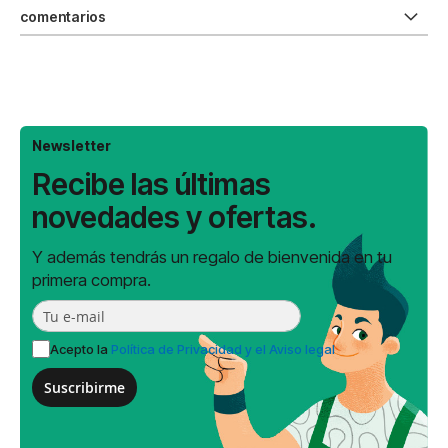
comentarios
Newsletter
Recibe las últimas
novedades y ofertas.
Y además tendrás un regalo de bienvenida en tu
primera compra.
Acepto la
Política de Privacidad y el Aviso legal
Suscribirme