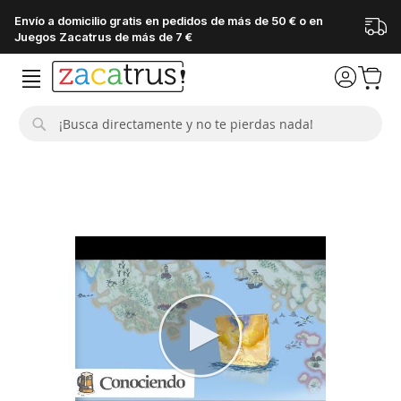
Envío a domicilio gratis en pedidos de más de 50 € o en
Juegos Zacatrus de más de 7 €
Buscar
Saltar
al
final
de
la
galería
de
imágenes