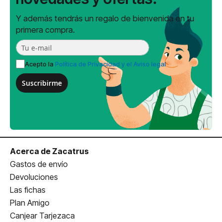
Y además tendrás un regalo de bienvenida en tu
primera compra.
Acepto la
Política de Privacidad y el Aviso legal
Suscribirme
Acerca de Zacatrus
Gastos de envío
Devoluciones
Las fichas
Plan Amigo
Canjear Tarjezaca