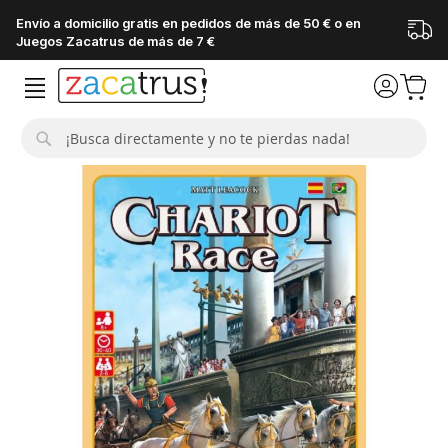
Envío a domicilio gratis en pedidos de más de 50 € o en
Juegos Zacatrus de más de 7 €
Buscar
Saltar
al
final
de
la
galería
de
imágenes