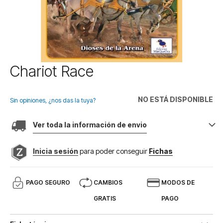
Saltar
Chariot Race
al
comienzo
de
NO ESTÁ DISPONIBLE
Sin opiniones, ¿nos das la tuya?
la
galería
Ver toda la información de envio
de
imágenes
Inicia sesión
para poder conseguir
Fichas
PAGO SEGURO
CAMBIOS
MODOS DE
GRATIS
PAGO