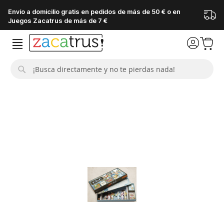
Envío a domicilio gratis en pedidos de más de 50 € o en
Juegos Zacatrus de más de 7 €
Buscar
Saltar
al
final
de
la
galería
de
imágenes