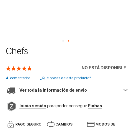
Saltar
Chefs
al
comienzo
de
NO ESTÁ DISPONIBLE
Valoración:
la
100
100
% of
galería
4
comentarios
¿Qué opinas de este producto?
de
imágenes
Ver toda la información de envio
Inicia sesión
para poder conseguir
Fichas
PAGO SEGURO
CAMBIOS
MODOS DE