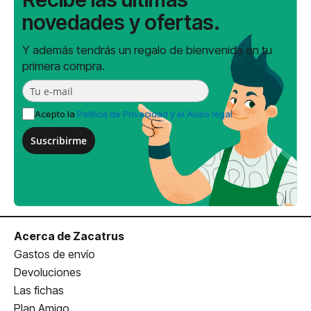
novedades y ofertas.
Y además tendrás un regalo de bienvenida en tu
primera compra.
Acepto la
Política de Privacidad y el Aviso legal
Suscribirme
Acerca de Zacatrus
Gastos de envío
Devoluciones
Las fichas
Plan Amigo