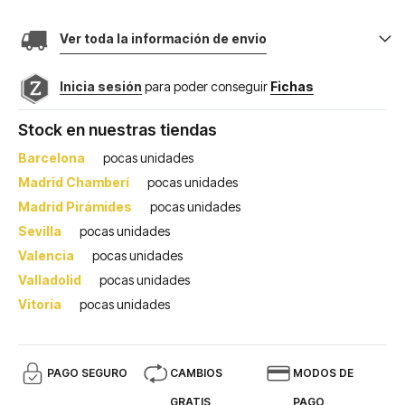
Ver toda la información de envio
Inicia sesión
para poder conseguir
Fichas
Stock en nuestras tiendas
Barcelona
pocas unidades
Madrid Chamberí
pocas unidades
Madrid Pirámides
pocas unidades
Sevilla
pocas unidades
Valencia
pocas unidades
Valladolid
pocas unidades
Vitoria
pocas unidades
PAGO SEGURO
CAMBIOS
MODOS DE
GRATIS
PAGO