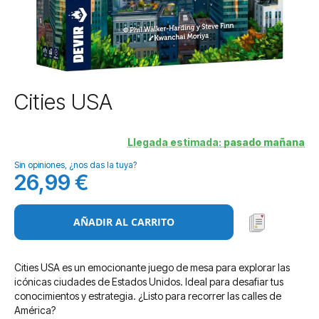
Saltar
Cities USA
al
comienzo
de
Llegada estimada:
pasado mañana
la
Sin opiniones, ¿nos das la tuya?
galería
26,99 €
de
imágenes
AÑADIR AL CARRITO
Cities USA es un emocionante juego de mesa para explorar las
icónicas ciudades de Estados Unidos. Ideal para desafiar tus
conocimientos y estrategia. ¿Listo para recorrer las calles de
América?