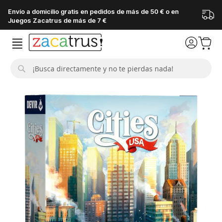
Envío a domicilio gratis en pedidos de más de 50 € o en
Juegos Zacatrus de más de 7 €
Buscar
Saltar
al
final
de
la
galería
de
imágenes