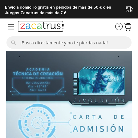
Envío a domicilio gratis en pedidos de más de 50 € o en
Juegos Zacatrus de más de 7 €
Buscar
Saltar
al
final
de
la
galería
de
imágenes