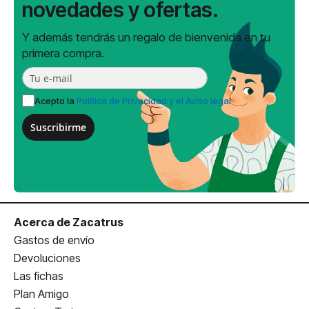
novedades y ofertas.
Y además tendrás un regalo de bienvenida en tu
primera compra.
Acepto la
Política de Privacidad y el Aviso legal
Suscribirme
Acerca de Zacatrus
Gastos de envío
Devoluciones
Las fichas
Plan Amigo