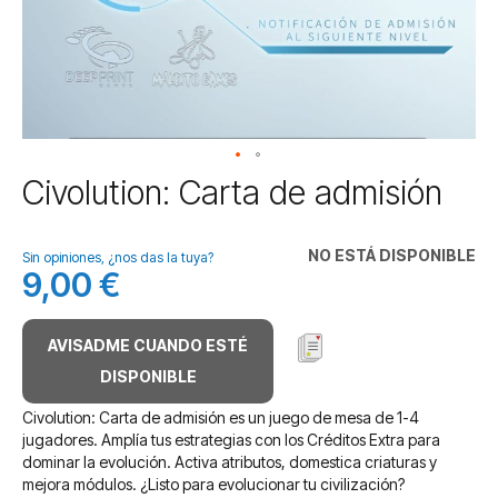
Saltar
Civolution: Carta de admisión
al
comienzo
de
NO ESTÁ DISPONIBLE
Sin opiniones, ¿nos das la tuya?
la
9,00 €
galería
de
imágenes
AVISADME CUANDO ESTÉ
DISPONIBLE
Civolution: Carta de admisión es un juego de mesa de 1-4
jugadores. Amplía tus estrategias con los Créditos Extra para
dominar la evolución. Activa atributos, domestica criaturas y
mejora módulos. ¿Listo para evolucionar tu civilización?