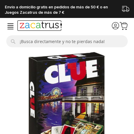
Envío a domicilio gratis en pedidos de más de 50 € o en
Juegos Zacatrus de más de 7 €
Buscar
Saltar
al
final
de
la
galería
de
imágenes