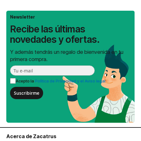
Newsletter
Recibe las últimas
novedades y ofertas.
Y además tendrás un regalo de bienvenida en tu
primera compra.
Acepto la
Política de Privacidad y el Aviso legal
Suscribirme
Acerca de Zacatrus