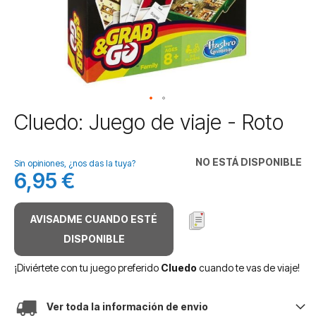
Saltar
Cluedo: Juego de viaje - Roto
al
comienzo
de
NO ESTÁ DISPONIBLE
Sin opiniones, ¿nos das la tuya?
la
6,95 €
galería
de
imágenes
AVISADME CUANDO ESTÉ
DISPONIBLE
¡Diviértete con tu juego preferido
Cluedo
cuando te vas de viaje!
Ver toda la información de envio