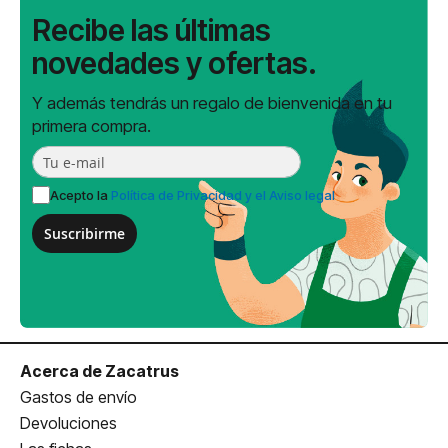
Recibe las últimas
novedades y ofertas.
Y además tendrás un regalo de bienvenida en tu
primera compra.
Acepto la
Política de Privacidad y el Aviso legal
Suscribirme
Acerca de Zacatrus
Gastos de envío
Devoluciones