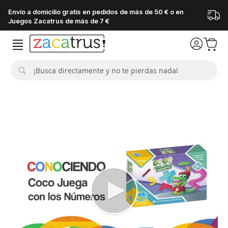
Envío a domicilio gratis en pedidos de más de 50 € o en
Juegos Zacatrus de más de 7 €
Buscar
Saltar
al
final
de
la
galería
de
imágenes