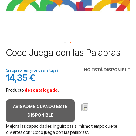
Saltar
Coco Juega con las Palabras
al
comienzo
de
NO ESTÁ DISPONIBLE
Sin opiniones, ¿nos das la tuya?
la
14,35 €
galería
de
Producto
descatalogado
.
imágenes
AVISADME CUANDO ESTÉ
DISPONIBLE
Mejora las capacidades lingüísticas al mismo tiempo que te
diviertes con "Coco juega con las palabras".