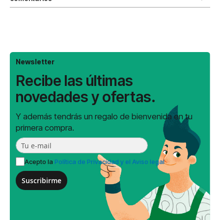
Newsletter
Recibe las últimas
novedades y ofertas.
Y además tendrás un regalo de bienvenida en tu
primera compra.
Acepto la
Política de Privacidad y el Aviso legal
Suscribirme