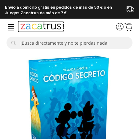
Envío a domicilio gratis en pedidos de más de 50 € o en
Juegos Zacatrus de más de 7 €
Buscar
Saltar
al
final
de
la
galería
de
imágenes