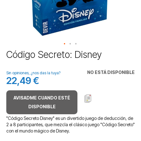
Saltar
Código Secreto: Disney
al
comienzo
de
NO ESTÁ DISPONIBLE
Sin opiniones, ¿nos das la tuya?
la
22,49 €
galería
de
imágenes
AVISADME CUANDO ESTÉ
DISPONIBLE
"Código Secreto Disney" es un divertido juego de deducción, de
2 a 8 participantes, que mezcla el clásico juego "Código Secreto"
con el mundo mágico de Disney.