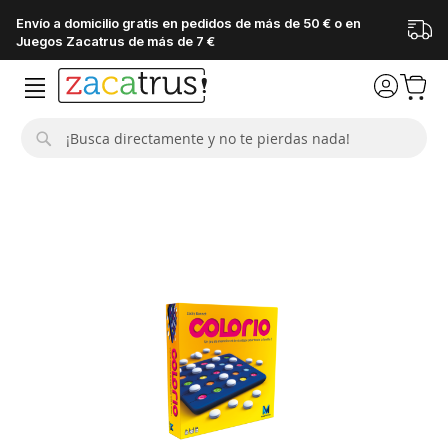
Envío a domicilio gratis en pedidos de más de 50 € o en
Juegos Zacatrus de más de 7 €
Buscar
Saltar
al
final
de
la
galería
de
imágenes