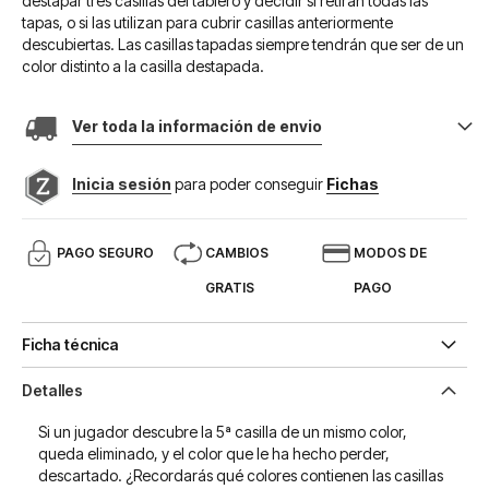
destapar tres casillas del tablero y decidir si retiran todas las
tapas, o si las utilizan para cubrir casillas anteriormente
descubiertas. Las casillas tapadas siempre tendrán que ser de un
color distinto a la casilla destapada.
Ver toda la información de envio
Inicia sesión
para poder conseguir
Fichas
PAGO SEGURO
CAMBIOS
MODOS DE
GRATIS
PAGO
Ficha técnica
Detalles
Si un jugador descubre la 5ª casilla de un mismo color,
queda eliminado, y el color que le ha hecho perder,
descartado. ¿Recordarás qué colores contienen las casillas