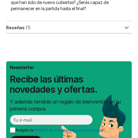
que han sido de nuevo cubiertas? ¿Serás capaz de
permanecer en la partida hasta el final?
Reseñas
1
Newsletter
Recibe las últimas
novedades y ofertas.
Y además tendrás un regalo de bienvenida en tu
primera compra.
Acepto la
Política de Privacidad y el Aviso legal