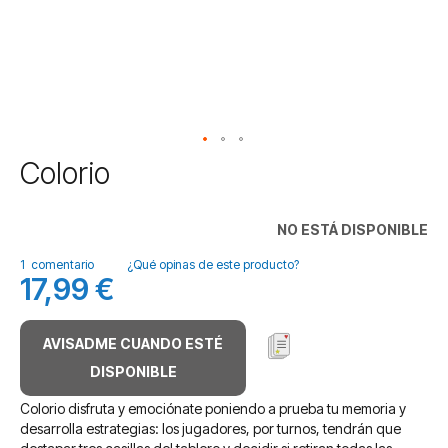
Saltar
Colorio
al
comienzo
de
NO ESTÁ DISPONIBLE
la
galería
1
comentario
¿Qué opinas de este producto?
17,99 €
de
imágenes
AVISADME CUANDO ESTÉ
DISPONIBLE
Colorio disfruta y emociónate poniendo a prueba tu memoria y
desarrolla estrategias: los jugadores, por turnos, tendrán que