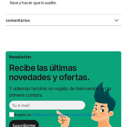
lleve y hacer que lo suelte.
comentarios
Newsletter
Recibe las últimas
novedades y ofertas.
Y además tendrás un regalo de bienvenida en tu
primera compra.
Acepto la
Política de Privacidad y el Aviso legal
Suscribirme