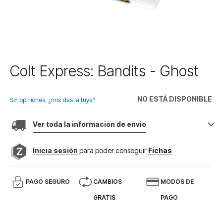
Saltar
Colt Express: Bandits - Ghost
al
comienzo
de
NO ESTÁ DISPONIBLE
Sin opiniones, ¿nos das la tuya?
la
galería
Ver toda la información de envio
de
imágenes
Inicia sesión
para poder conseguir
Fichas
PAGO SEGURO
CAMBIOS
MODOS DE
GRATIS
PAGO