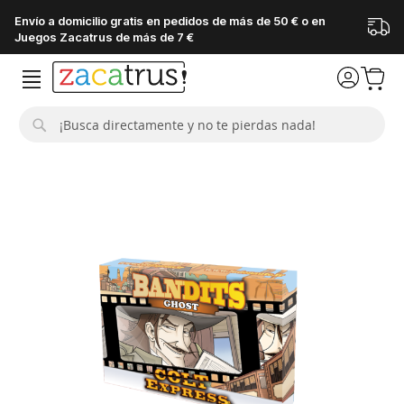
Envío a domicilio gratis en pedidos de más de 50 € o en
Juegos Zacatrus de más de 7 €
Buscar
Saltar
al
final
de
la
galería
de
imágenes