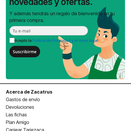
novedades y ofertas.
Y además tendrás un regalo de bienvenida en tu
primera compra.
Acepto la
Política de Privacidad y el Aviso legal
Suscribirme
Acerca de Zacatrus
Gastos de envío
Devoluciones
Las fichas
Plan Amigo
Canjear Tarjezaca