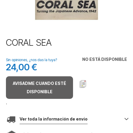
Saltar
CORAL SEA
al
comienzo
de
NO ESTÁ DISPONIBLE
Sin opiniones, ¿nos das la tuya?
la
24,00 €
galería
de
imágenes
AVISADME CUANDO ESTÉ
DISPONIBLE
.
Ver toda la información de envio