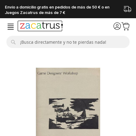
Envío a domicilio gratis en pedidos de más de 50 € o en
Juegos Zacatrus de más de 7 €
Buscar
Saltar
al
final
de
la
galería
de
imágenes