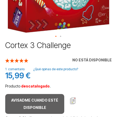
Saltar
Cortex 3 Challenge
al
comienzo
de
NO ESTÁ DISPONIBLE
Valoración:
la
100
100
% of
galería
1
comentario
¿Qué opinas de este producto?
15,99 €
de
imágenes
Producto
descatalogado
.
AVISADME CUANDO ESTÉ
DISPONIBLE