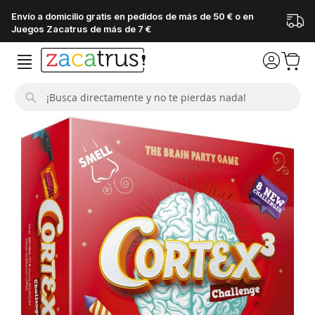
Envío a domicilio gratis en pedidos de más de 50 € o en
Juegos Zacatrus de más de 7 €
Buscar
Saltar
al
final
de
la
galería
de
imágenes