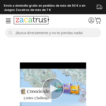
Envío a domicilio gratis en pedidos de más de 50 € o en
Juegos Zacatrus de más de 7 €
Buscar
Saltar
al
final
de
la
galería
de
imágenes