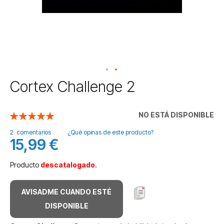
Saltar
Cortex Challenge 2
al
comienzo
de
NO ESTÁ DISPONIBLE
Valoración:
la
100
100
% of
galería
2
comentarios
¿Qué opinas de este producto?
15,99 €
de
imágenes
Producto
descatalogado
.
AVISADME CUANDO ESTÉ
DISPONIBLE