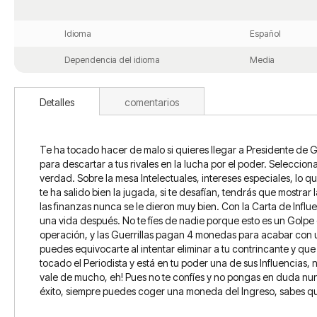
Idioma
Español
Dependencia del idioma
Media
Detalles
comentarios
Te ha tocado hacer de malo si quieres llegar a Presidente de G
para descartar a tus rivales en la lucha por el poder. Selecciona
verdad. Sobre la mesa Intelectuales, intereses especiales, lo qu
te ha salido bien la jugada, si te desafían, tendrás que mostrar 
las finanzas nunca se le dieron muy bien. Con la Carta de Influe
una vida después. No te fíes de nadie porque esto es un Golpe 
operación, y las Guerrillas pagan 4 monedas para acabar con una
puedes equivocarte al intentar eliminar a tu contrincante y que
tocado el Periodista y está en tu poder una de sus Influencias,
vale de mucho, eh! Pues no te confíes y no pongas en duda nun
éxito, siempre puedes coger una moneda del Ingreso, sabes qu