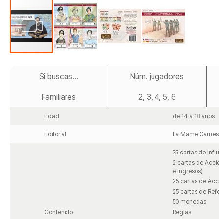
Saltar
al
Si buscas...
Núm. jugadores
comienzo
de
Familiares
2, 3, 4, 5, 6
la
galería
de
Edad
de 14 a 18 años
imágenes
Editorial
La Mame Games
75 cartas de Influ
2 cartas de Acci
e Ingresos)
25 cartas de Acci
25 cartas de Refe
50 monedas
Contenido
Reglas