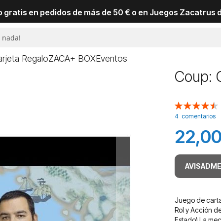
io gratis en pedidos de más de 50 € o en Juegos Zacatrus 
arjeta Regalo
ZACA+ BOX
Eventos
Coup: 
Valoración:
90
100
% of
4
comentarios
22,00
AVISADME
Juego de carta
Rol y Acción d
Estado) La mecá