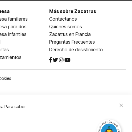
mesa
Más sobre Zacatrus
sa familiares
Contáctanos
esa para dos
Quiénes somos
sa infantiles
Zacatrus en Francia
l
Preguntas Frecuentes
rtas
Derecho de desistimiento
nzamientos
ookies
s. Para saber
Close
Cooki
Bar