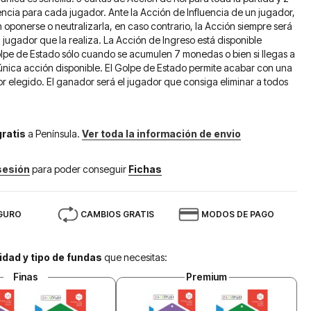
uencia para cada jugador. Ante la Acción de Influencia de un jugador,
 oponerse o neutralizarla, en caso contrario, la Acción siempre será
l jugador que la realiza. La Acción de Ingreso está disponible
olpe de Estado sólo cuando se acumulen 7 monedas o bien si llegas a
única acción disponible. El Golpe de Estado permite acabar con una
or elegido. El ganador será el jugador que consiga eliminar a todos
gratis
a Península.
Ver toda la información de envio
 sesión
para poder conseguir
Fichas
GURO
CAMBIOS GRATIS
MODOS DE PAGO
idad y tipo de fundas
que necesitas:
Finas
Premium