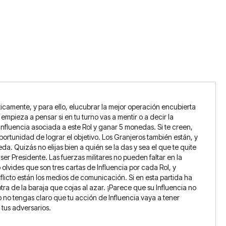
icamente, y para ello, elucubrar la mejor operación encubierta
 empieza a pensar si en tu turno vas a mentir o a decir la
 Influencia asociada a este Rol y ganar 5 monedas. Si te creen,
 oportunidad de lograr el objetivo. Los Granjeros también están, y
a. Quizás no elijas bien a quién se la das y sea el que te quite
er Presidente. Las fuerzas militares no pueden faltar en la
olvides que son tres cartas de Influencia por cada Rol, y
flicto están los medios de comunicación. Si en esta partida ha
ra de la baraja que cojas al azar. ¡Parece que su Influencia no
no tengas claro que tu acción de Influencia vaya a tener
tus adversarios.