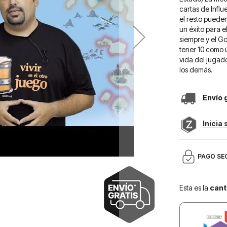
cartas de Infl
el resto pueden
un éxito para e
siempre y el G
tener 10 como 
vida del jugad
los demás.
Envío 
Inicia
PAGO SE
Esta es la
cant