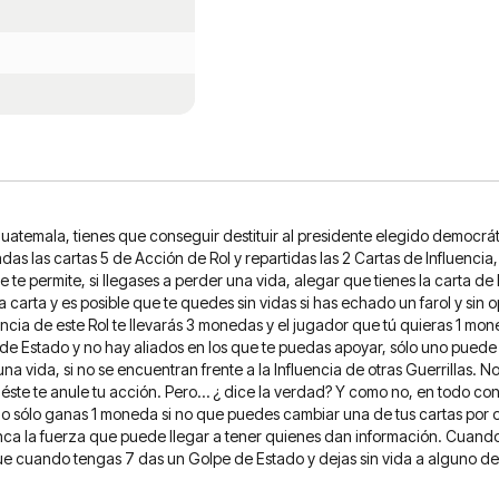
uatemala, tienes que conseguir destituir al presidente elegido democrát
das las cartas 5 de Acción de Rol y repartidas las 2 Cartas de Influencia,
e te permite, si llegases a perder una vida, alegar que tienes la carta de
la carta y es posible que te quedes sin vidas si has echado un farol y sin
ncia de este Rol te llevarás 3 monedas y el jugador que tú quieras 1 moned
de Estado y no hay aliados en los que te puedas apoyar, sólo uno puede s
 vida, si no se encuentran frente a la Influencia de otras Guerrillas. No 
 éste te anule tu acción. Pero… ¿ dice la verdad? Y como no, en todo con
 no sólo ganas 1 moneda si no que puedes cambiar una de tus cartas por ot
ca la fuerza que puede llegar a tener quienes dan información. Cuando 
e cuando tengas 7 das un Golpe de Estado y dejas sin vida a alguno de 