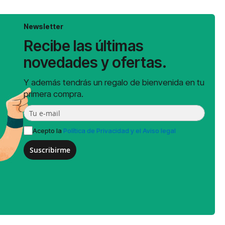
Newsletter
Recibe las últimas
novedades y ofertas.
Y además tendrás un regalo de bienvenida en tu
primera compra.
Acepto la
Política de Privacidad y el Aviso legal
Suscribirme