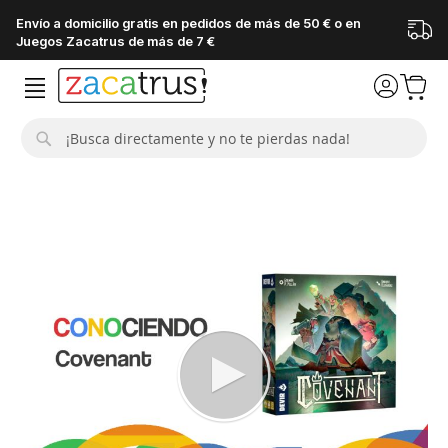
Envío a domicilio gratis en pedidos de más de 50 € o en
Juegos Zacatrus de más de 7 €
Buscar
Saltar
al
final
de
la
galería
de
imágenes