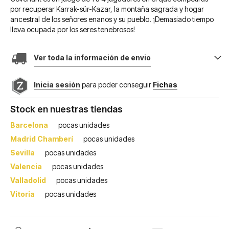
por recuperar Karrak-sür-Kazar, la montaña sagrada y hogar
ancestral de los señores enanos y su pueblo. ¡Demasiado tiempo
lleva ocupada por los seres tenebrosos!
Ver toda la información de envio
Inicia sesión
para poder conseguir
Fichas
Stock en nuestras tiendas
Barcelona
pocas unidades
Madrid Chamberí
pocas unidades
Sevilla
pocas unidades
Valencia
pocas unidades
Valladolid
pocas unidades
Vitoria
pocas unidades