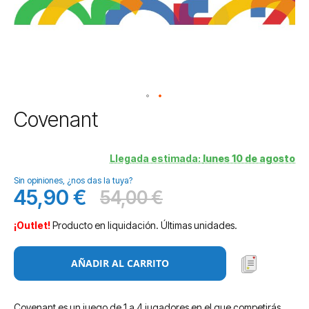
Saltar
Covenant
al
comienzo
de
Llegada estimada:
lunes 10 de agosto
la
Sin opiniones, ¿nos das la tuya?
galería
45,90 €
54,00 €
de
Precio
Antes
imágenes
especial
¡Outlet!
Producto en liquidación. Últimas unidades.
AÑADIR AL CARRITO
Covenant es un juego de 1 a 4 jugadores en el que competirás