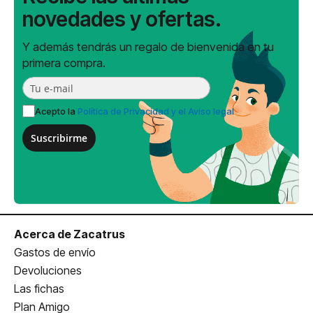
novedades y ofertas.
Y además tendrás un regalo de bienvenida en tu
primera compra.
Acepto la
Política de Privacidad y el Aviso legal
Suscribirme
Acerca de Zacatrus
Gastos de envío
Devoluciones
Las fichas
Plan Amigo