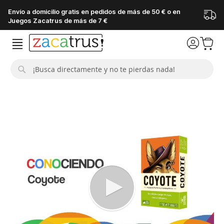
Envío a domicilio gratis en pedidos de más de 50 € o en
Juegos Zacatrus de más de 7 €
Buscar
Saltar
al
final
de
la
galería
de
imágenes