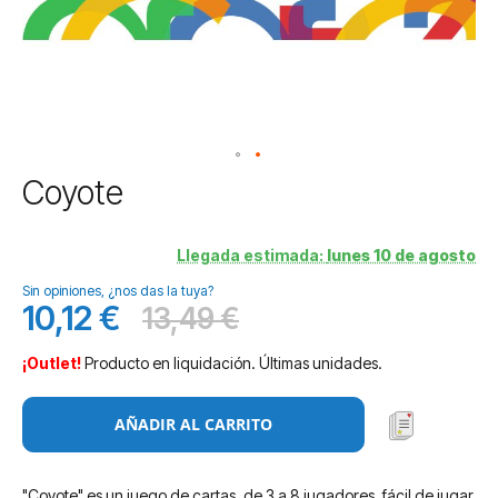
Saltar
Coyote
al
comienzo
de
Llegada estimada:
lunes 10 de agosto
la
Sin opiniones, ¿nos das la tuya?
galería
10,12 €
13,49 €
de
Precio
Antes
imágenes
especial
¡Outlet!
Producto en liquidación. Últimas unidades.
AÑADIR AL CARRITO
"Coyote" es un juego de cartas, de 3 a 8 jugadores, fácil de jugar