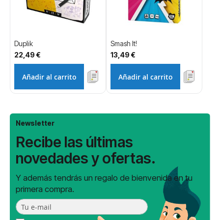
Duplik
Smash It!
22,49 €
13,49 €
Añadir al carrito
Añadir al carrito
Newsletter
Recibe las últimas
novedades y ofertas.
Y además tendrás un regalo de bienvenida en tu
primera compra.