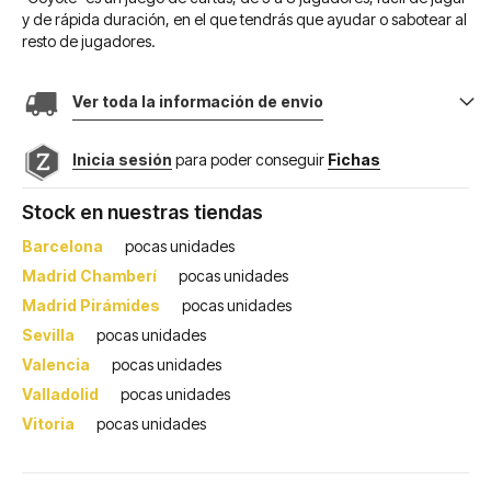
y de rápida duración, en el que tendrás que ayudar o sabotear al
resto de jugadores.
Ver toda la información de envio
Inicia sesión
para poder conseguir
Fichas
Stock en nuestras tiendas
Barcelona
pocas unidades
Madrid Chamberí
pocas unidades
Madrid Pirámides
pocas unidades
Sevilla
pocas unidades
Valencia
pocas unidades
Valladolid
pocas unidades
Vitoria
pocas unidades