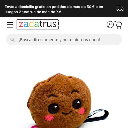
Envío a domicilio gratis en pedidos de más de 50 € o en
Juegos Zacatrus de más de 7 €
Buscar
Saltar
al
final
de
la
galería
de
imágenes