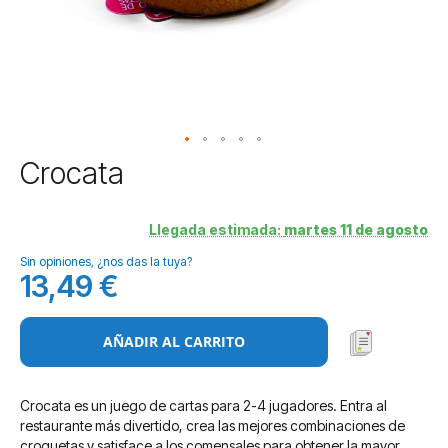
Saltar
Crocata
al
comienzo
de
Llegada estimada:
martes 11 de agosto
la
Sin opiniones, ¿nos das la tuya?
galería
13,49 €
de
imágenes
AÑADIR AL CARRITO
Crocata es un juego de cartas para 2-4 jugadores. Entra al
restaurante más divertido, crea las mejores combinaciones de
croquetas y satisface a los comensales para obtener la mayor