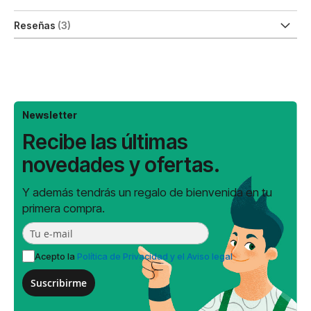
Reseñas
3
Newsletter
Recibe las últimas
novedades y ofertas.
Y además tendrás un regalo de bienvenida en tu
primera compra.
Acepto la
Política de Privacidad y el Aviso legal
Suscribirme