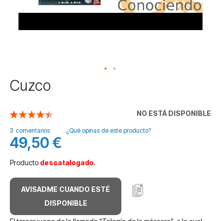
Saltar
Cuzco
al
comienzo
de
NO ESTÁ DISPONIBLE
Valoración:
la
90
100
% of
galería
3
comentarios
¿Qué opinas de este producto?
49,50 €
de
imágenes
Producto
descatalogado
.
AVISADME CUANDO ESTÉ
DISPONIBLE