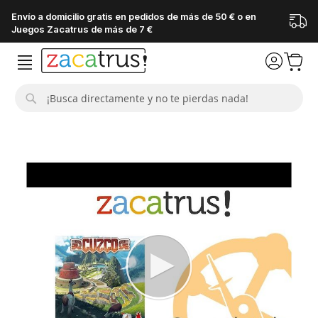
Envío a domicilio gratis en pedidos de más de 50 € o en
Juegos Zacatrus de más de 7 €
Buscar
Saltar
al
final
de
la
galería
de
imágenes