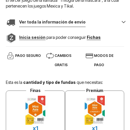
El tercer juego de la llamada “Trilogía de la máscara”, a la cual
pertenecen los juegos Mexica y Tikal.
Ver toda la información de envio
Inicia sesión
para poder conseguir
Fichas
PAGO SEGURO
CAMBIOS
MODOS DE
GRATIS
PAGO
Esta es la
cantidad y tipo de fundas
que necesitas:
Finas
Premium
x1
x1