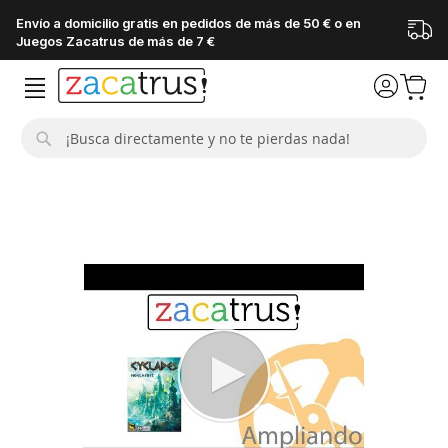
Envío a domicilio gratis en pedidos de más de 50 € o en
Juegos Zacatrus de más de 7 €
Buscar
Saltar
al
final
de
la
galería
de
imágenes