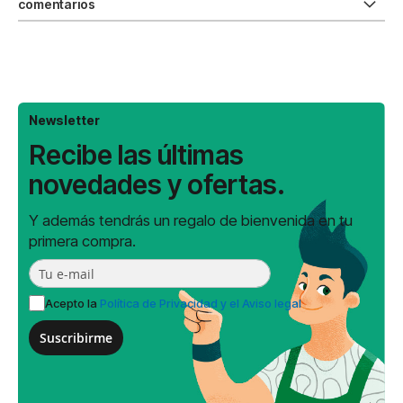
comentarios
Newsletter
Recibe las últimas
novedades y ofertas.
Y además tendrás un regalo de bienvenida en tu
primera compra.
Acepto la
Política de Privacidad y el Aviso legal
Suscribirme