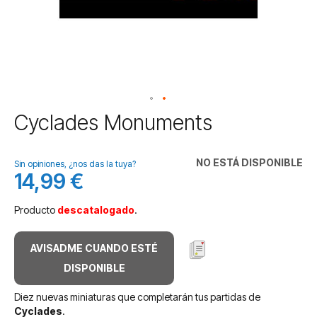
Saltar
Cyclades Monuments
al
comienzo
de
NO ESTÁ DISPONIBLE
Sin opiniones, ¿nos das la tuya?
la
14,99 €
galería
de
Producto
descatalogado
.
imágenes
AVISADME CUANDO ESTÉ
DISPONIBLE
Diez nuevas miniaturas que completarán tus partidas de
Cyclades
.