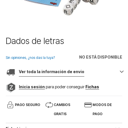
Saltar
Dados de letras
al
comienzo
de
NO ESTÁ DISPONIBLE
Sin opiniones, ¿nos das la tuya?
la
galería
Ver toda la información de envio
de
imágenes
Inicia sesión
para poder conseguir
Fichas
PAGO SEGURO
CAMBIOS
MODOS DE
GRATIS
PAGO