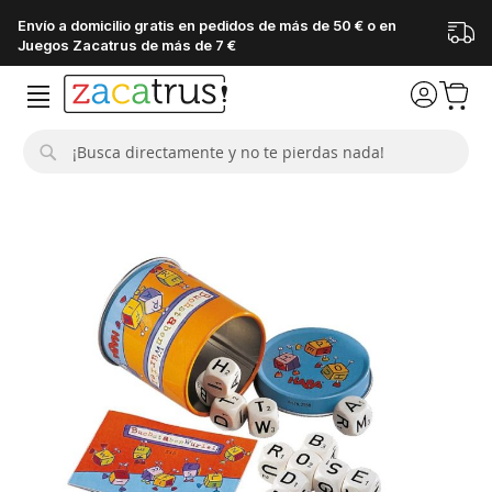
Envío a domicilio gratis en pedidos de más de 50 € o en
Juegos Zacatrus de más de 7 €
Buscar
Saltar
al
final
de
la
galería
de
imágenes