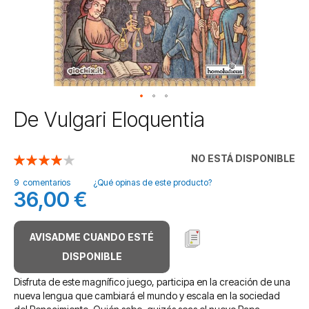
Saltar
De Vulgari Eloquentia
al
comienzo
de
NO ESTÁ DISPONIBLE
Valoración:
la
80
100
% of
galería
9
comentarios
¿Qué opinas de este producto?
36,00 €
de
imágenes
AVISADME CUANDO ESTÉ
DISPONIBLE
Disfruta de este magnífico juego, participa en la creación de una
nueva lengua que cambiará el mundo y escala en la sociedad