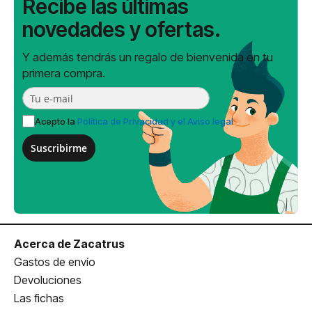
Recibe las últimas
novedades y ofertas.
Y además tendrás un regalo de bienvenida en tu
primera compra.
Acepto la
Política de Privacidad y el Aviso legal
Suscribirme
Acerca de Zacatrus
Gastos de envío
Devoluciones
Las fichas