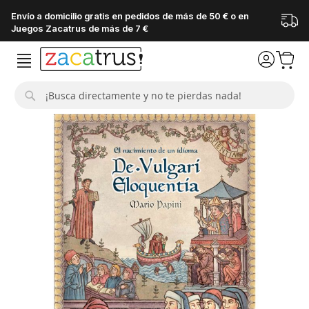
Envío a domicilio gratis en pedidos de más de 50 € o en
Juegos Zacatrus de más de 7 €
Buscar
Saltar
al
final
de
la
galería
de
imágenes