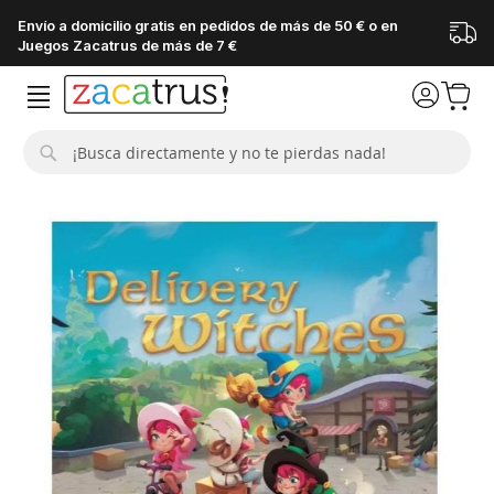
Envío a domicilio gratis en pedidos de más de 50 € o en
Juegos Zacatrus de más de 7 €
Buscar
Saltar
al
final
de
la
galería
de
imágenes