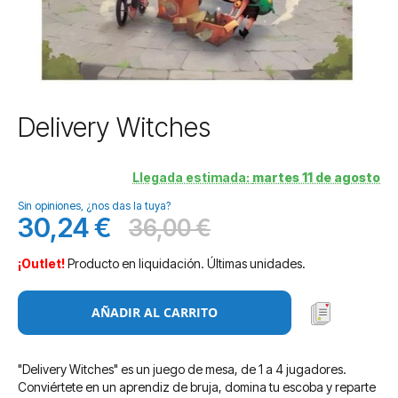
Saltar
Delivery Witches
al
comienzo
de
Llegada estimada:
martes 11 de agosto
la
Sin opiniones, ¿nos das la tuya?
galería
30,24 €
36,00 €
de
Precio
Antes
imágenes
especial
¡Outlet!
Producto en liquidación. Últimas unidades.
AÑADIR AL CARRITO
"Delivery Witches" es un juego de mesa, de 1 a 4 jugadores.
Conviértete en un aprendiz de bruja, domina tu escoba y reparte