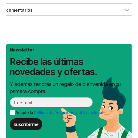
comentarios
Newsletter
Recibe las últimas
novedades y ofertas.
Y además tendrás un regalo de bienvenida en tu
primera compra.
Acepto la
Política de Privacidad y el Aviso legal
Suscribirme