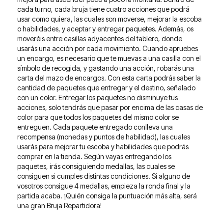
cada turno, cada bruja tiene cuatro acciones que podrá
usar como quiera, las cuales son moverse, mejorar la escoba
o habilidades, y aceptar y entregar paquetes. Además, os
moveréis entre casillas adyacentes del tablero, donde
usarás una acción por cada movimiento. Cuando apruebes
un encargo, es necesario que te muevas a una casilla con el
símbolo de recogida, y gastando una acción, robarás una
carta del mazo de encargos. Con esta carta podrás saber la
cantidad de paquetes que entregar y el destino, señalado
con un color. Entregar los paquetes no disminuye tus
acciones, solo tendrás que pasar por encima de las casas de
color para que todos los paquetes del mismo color se
entreguen. Cada paquete entregado conlleva una
recompensa (monedas y puntos de habilidad), las cuales
usarás para mejorar tu escoba y habilidades que podrás
comprar en la tienda. Según vayas entregando los
paquetes, irás consiguiendo medallas, las cuales se
consiguen si cumples distintas condiciones. Si alguno de
vosotros consigue 4 medallas, empieza la ronda final y la
partida acaba. ¡Quién consiga la puntuación más alta, será
una gran Bruja Repartidora!