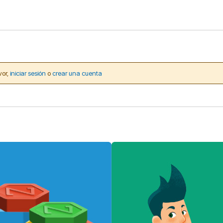
vor,
iniciar sesión
o
crear una cuenta