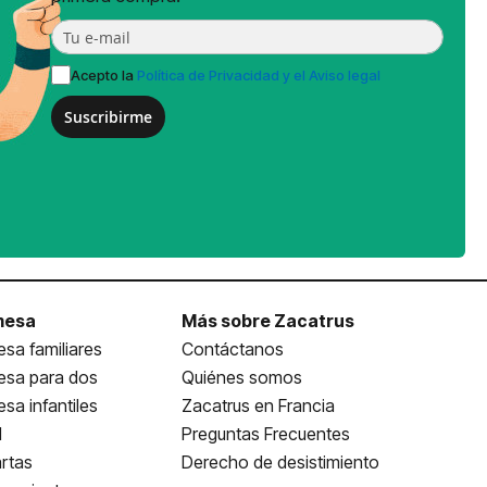
Acepto la
Política de Privacidad y el Aviso legal
Suscribirme
mesa
Más sobre Zacatrus
sa familiares
Contáctanos
esa para dos
Quiénes somos
sa infantiles
Zacatrus en Francia
l
Preguntas Frecuentes
rtas
Derecho de desistimiento