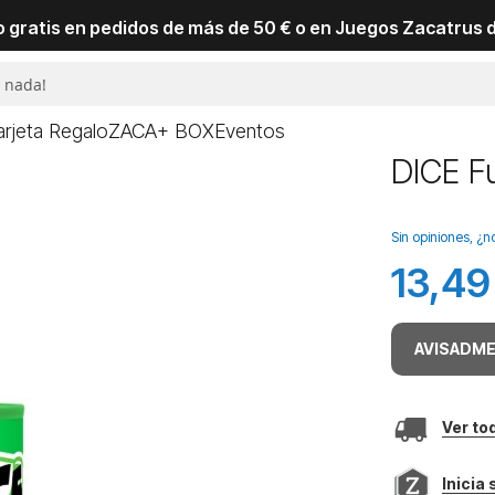
io gratis en pedidos de más de 50 € o en Juegos Zacatrus 
arjeta Regalo
ZACA+ BOX
Eventos
DICE F
Sin opiniones, ¿n
13,49
AVISADME
Ver to
Inicia