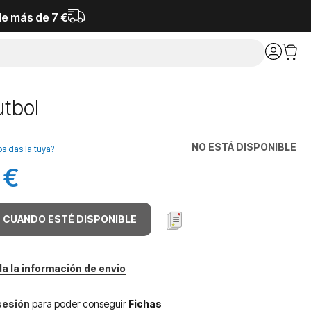
de más de 7 €
utbol
NO ESTÁ DISPONIBLE
os das la tuya?
 €
 CUANDO ESTÉ DISPONIBLE
da la información de envio
 sesión
para poder conseguir
Fichas