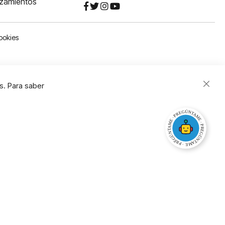
nzamientos
ookies
s. Para saber
Close
Cooki
Bar