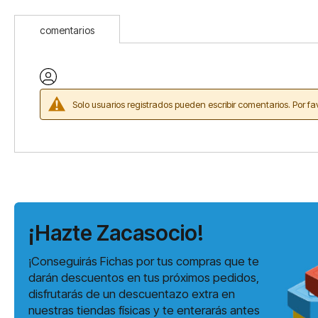
Saltar
al
comentarios
comienzo
de
la
galería
de
imágenes
Solo usuarios registrados pueden escribir comentarios. Por fa
¡Hazte Zacasocio!
¡Conseguirás Fichas por tus compras que te
darán descuentos en tus próximos pedidos,
disfrutarás de un descuentazo extra en
nuestras tiendas físicas y te enterarás antes