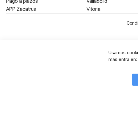
Pago a plazos
Valladolid
APP Zacatrus
Vitoria
Condi
Usamos cookie
más entra en