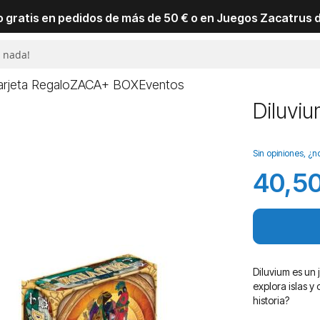
io gratis en pedidos de más de 50 € o en Juegos Zacatrus 
arjeta Regalo
ZACA+ BOX
Eventos
Diluvi
Sin opiniones, ¿n
40,50
Diluvium es un 
explora islas y
historia?