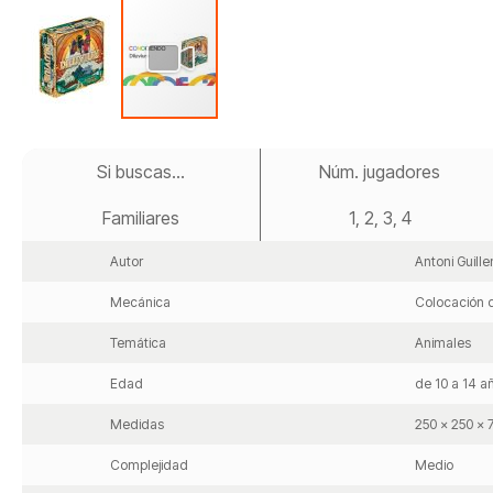
Saltar
al
Si buscas...
Núm. jugadores
comienzo
de
Familiares
1, 2, 3, 4
la
galería
de
Autor
Antoni Guille
imágenes
Mecánica
Colocación d
Temática
Animales
Edad
de 10 a 14 a
Medidas
250 x 250 x
Complejidad
Medio