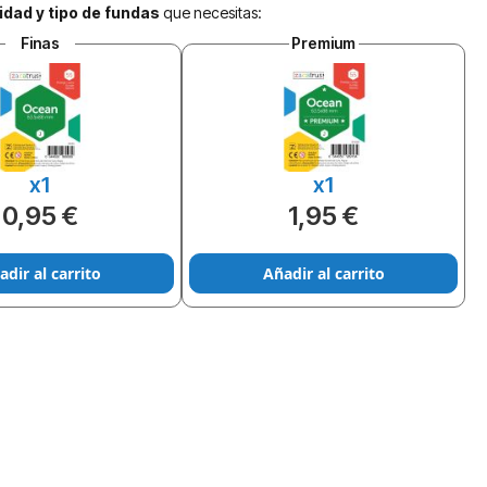
idad y tipo de fundas
que necesitas:
Finas
Premium
x1
x1
0,95 €
1,95 €
adir al carrito
Añadir al carrito