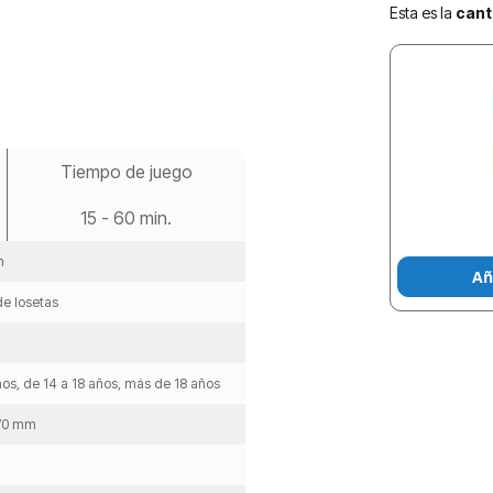
Esta es la
cant
Tiempo de juego
15 - 60 min.
n
Añ
e losetas
ños, de 14 a 18 años, más de 18 años
 70 mm