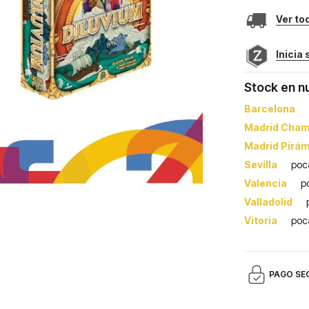
Ver to
Inicia
Stock en n
Barcelona
Madrid Cham
Madrid Pirá
Sevilla
poc
Valencia
p
Valladolid
Vitoria
poc
PAGO SE