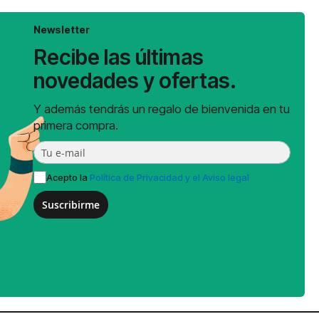
Newsletter
Recibe las últimas
novedades y ofertas.
Y además tendrás un regalo de bienvenida en tu
primera compra.
Acepto la
Política de Privacidad y el Aviso legal
Suscribirme