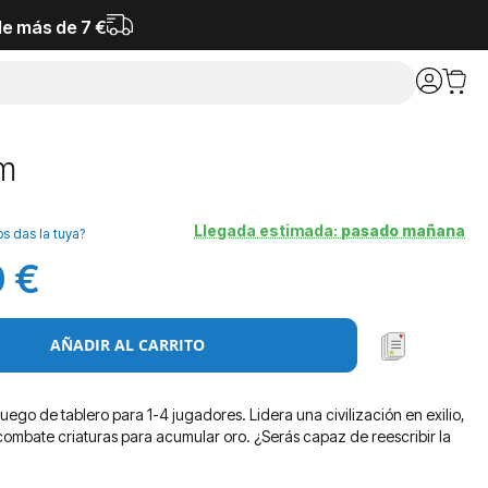
de más de 7 €
um
Llegada estimada:
pasado mañana
os das la tuya?
 €
AÑADIR AL CARRITO
juego de tablero para 1-4 jugadores. Lidera una civilización en exilio,
 combate criaturas para acumular oro. ¿Serás capaz de reescribir la