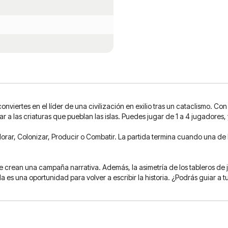
nviertes en el líder de una civilización en exilio tras un cataclismo. Con
 a las criaturas que pueblan las islas. Puedes jugar de 1 a 4 jugadores,
plorar, Colonizar, Producir o Combatir. La partida termina cuando una d
e crean una campaña narrativa. Además, la asimetría de los tableros de 
es una oportunidad para volver a escribir la historia. ¿Podrás guiar a tu 