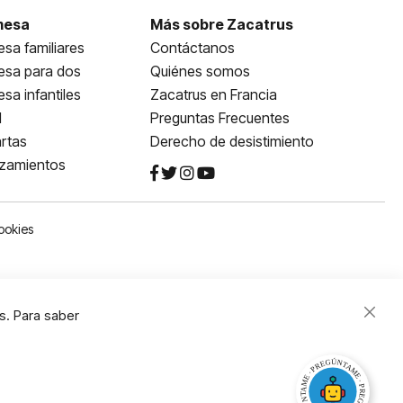
mesa
Más sobre Zacatrus
sa familiares
Contáctanos
esa para dos
Quiénes somos
sa infantiles
Zacatrus en Francia
l
Preguntas Frecuentes
rtas
Derecho de desistimiento
nzamientos
ookies
s. Para saber
Close
Cooki
Bar