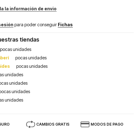
da la información de envio
 sesión
para poder conseguir
Fichas
uestras tiendas
pocas unidades
berí
pocas unidades
mides
pocas unidades
as unidades
ocas unidades
pocas unidades
as unidades
GURO
CAMBIOS GRATIS
MODOS DE PAGO