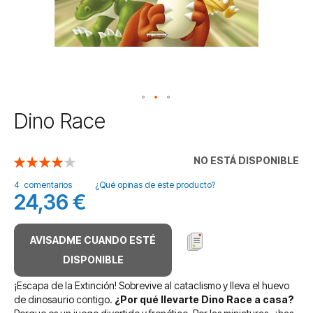
Saltar
Dino Race
al
comienzo
de
NO ESTÁ DISPONIBLE
Valoración:
la
80
100
% of
galería
4
comentarios
¿Qué opinas de este producto?
24,36 €
de
imágenes
AVISADME CUANDO ESTÉ
DISPONIBLE
¡Escapa de la Extinción! Sobrevive al cataclismo y lleva el huevo
de dinosaurio contigo.
¿Por qué llevarte Dino Race a casa?