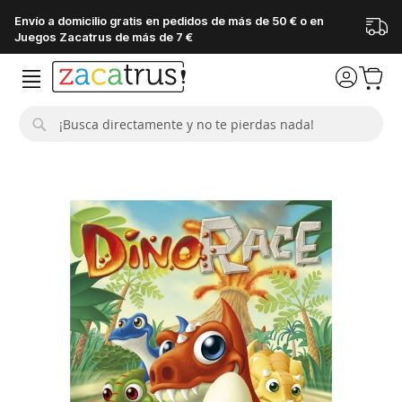
Envío a domicilio gratis en pedidos de más de 50 € o en
Juegos Zacatrus de más de 7 €
Buscar
Saltar
al
final
de
la
galería
de
imágenes