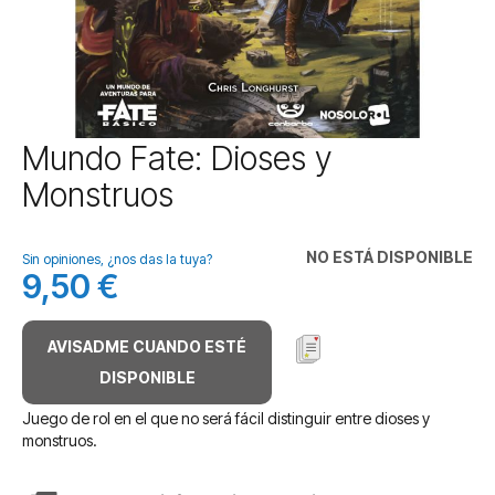
Saltar
Mundo Fate: Dioses y
al
Monstruos
comienzo
de
la
NO ESTÁ DISPONIBLE
galería
Sin opiniones, ¿nos das la tuya?
9,50 €
de
imágenes
AVISADME CUANDO ESTÉ
DISPONIBLE
Juego de rol en el que no será fácil distinguir entre dioses y
monstruos.