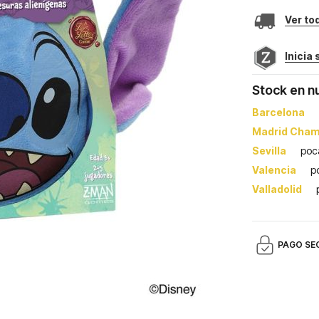
Ver to
Inicia
Stock en n
Barcelona
Madrid Cham
Sevilla
poc
Valencia
p
Valladolid
PAGO SE