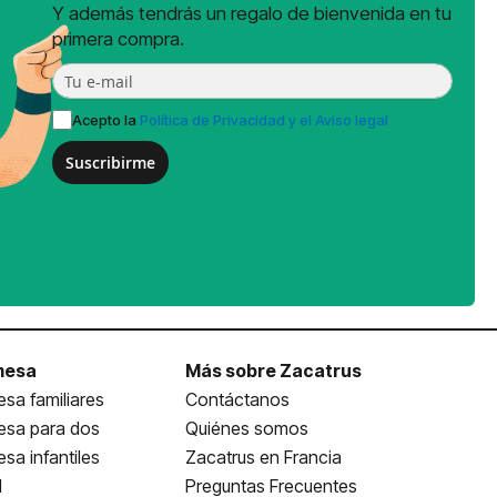
Y además tendrás un regalo de bienvenida en tu
primera compra.
Acepto la
Política de Privacidad y el Aviso legal
Suscribirme
mesa
Más sobre Zacatrus
sa familiares
Contáctanos
esa para dos
Quiénes somos
sa infantiles
Zacatrus en Francia
l
Preguntas Frecuentes