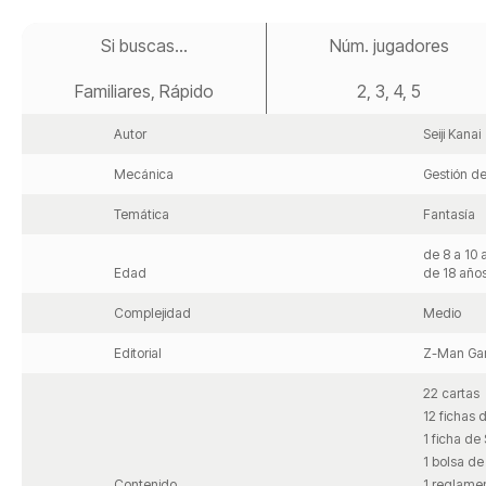
Saltar
al
Si buscas...
Núm. jugadores
comienzo
de
Familiares, Rápido
2, 3, 4, 5
la
galería
de
Autor
Seiji Kanai
imágenes
Mecánica
Gestión de
Temática
Fantasía
de 8 a 10 
Edad
de 18 año
Complejidad
Medio
Editorial
Z-Man Ga
22 cartas
12 fichas d
1 ficha de 
1 bolsa de
Contenido
1 reglame