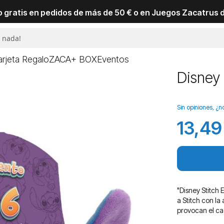
io gratis en pedidos de más de 50 € o en Juegos Zacatrus 
arjeta Regalo
ZACA+ BOX
Eventos
Disney
Sin opiniones, ¿n
13,49
"Disney Stitch
a Stitch con l
provocan el ca