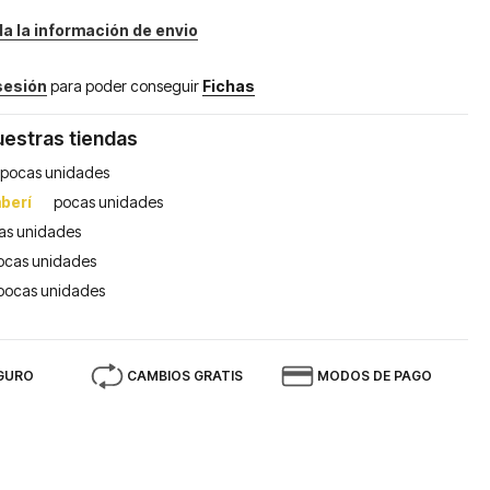
da la información de envio
 sesión
para poder conseguir
Fichas
uestras tiendas
pocas unidades
berí
pocas unidades
as unidades
ocas unidades
pocas unidades
GURO
CAMBIOS GRATIS
MODOS DE PAGO