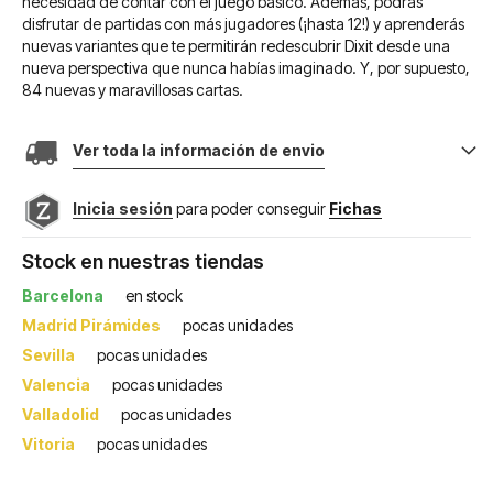
necesidad de contar con el juego básico. Además, podrás
disfrutar de partidas con más jugadores (¡hasta 12!) y aprenderás
nuevas variantes que te permitirán redescubrir Dixit desde una
nueva perspectiva que nunca habías imaginado. Y, por supuesto,
84 nuevas y maravillosas cartas.
Ver toda la información de envio
Inicia sesión
para poder conseguir
Fichas
Stock en nuestras tiendas
Barcelona
en stock
Madrid Pirámides
pocas unidades
Sevilla
pocas unidades
Valencia
pocas unidades
Valladolid
pocas unidades
Vitoria
pocas unidades