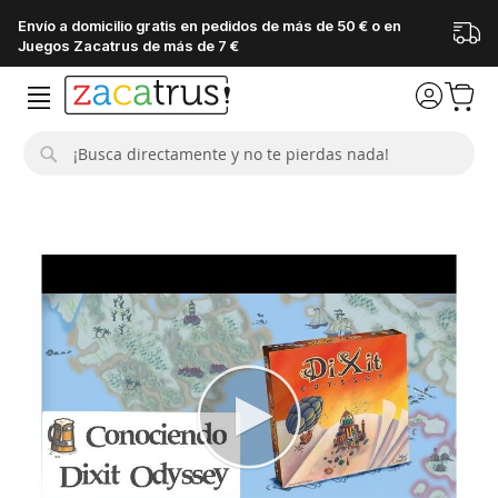
Envío a domicilio gratis en pedidos de más de 50 € o en
Juegos Zacatrus de más de 7 €
Buscar
Saltar
al
final
de
la
galería
de
imágenes