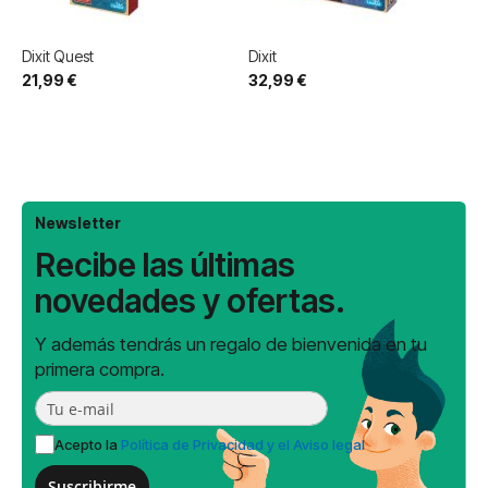
Dixit Quest
Dixit
21,99 €
32,99 €
Newsletter
Recibe las últimas
novedades y ofertas.
Y además tendrás un regalo de bienvenida en tu
primera compra.
Acepto la
Política de Privacidad y el Aviso legal
Suscribirme