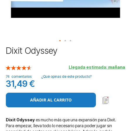
Saltar
Dixit Odyssey
al
comienzo
de
Llegada estimada:
mañana
Valoración:
la
92
100
% of
74
comentarios
¿Qué opinas de este producto?
galería
31,49 €
de
imágenes
AÑADIR AL CARRITO
Dixit Odyssey
es mucho más que una expansión para Dixit.
Para empezar, lleva todo lo necesario para poder jugar sin