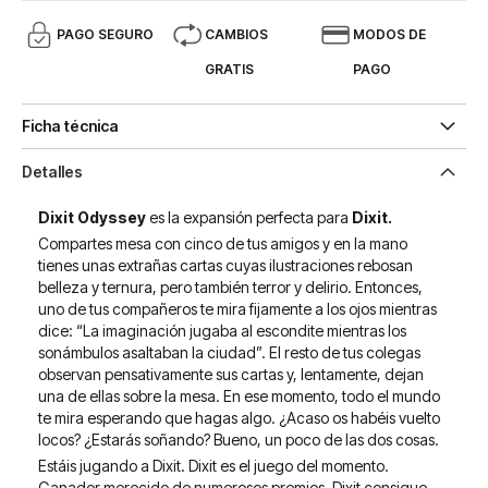
PAGO SEGURO
CAMBIOS
MODOS DE
GRATIS
PAGO
Ficha técnica
Detalles
Dixit Odyssey
es la expansión perfecta para
Dixit.
Compartes mesa con cinco de tus amigos y en la mano
tienes unas extrañas cartas cuyas ilustraciones rebosan
belleza y ternura, pero también terror y delirio. Entonces,
uno de tus compañeros te mira fijamente a los ojos mientras
dice: “La imaginación jugaba al escondite mientras los
sonámbulos asaltaban la ciudad”. El resto de tus colegas
observan pensativamente sus cartas y, lentamente, dejan
una de ellas sobre la mesa. En ese momento, todo el mundo
te mira esperando que hagas algo. ¿Acaso os habéis vuelto
locos? ¿Estarás soñando? Bueno, un poco de las dos cosas.
Estáis jugando a Dixit. Dixit es el juego del momento.
Ganador merecido de numerosos premios, Dixit consigue